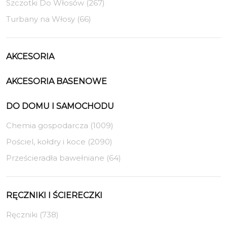
Szczotki Do Włosów (267)
Turbany na Włosy (66)
AKCESORIA
AKCESORIA BASENOWE
DO DOMU I SAMOCHODU
Chemia gospodarcza (1009)
Pościel, kołdry i koce (2090)
Prześcieradła bawełniane (64)
RĘCZNIKI I ŚCIERECZKI
Ręczniki (738)