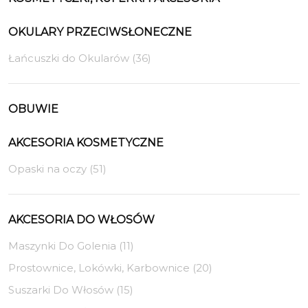
OKULARY PRZECIWSŁONECZNE
Łańcuszki do Okularów (36)
OBUWIE
AKCESORIA KOSMETYCZNE
Opaski na oczy (51)
AKCESORIA DO WŁOSÓW
Maszynki Do Golenia (11)
Prostownice, Lokówki, Karbownice (20)
Suszarki Do Włosów (15)