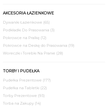
AKCESORIA ŁAZIENKOWE
Dywaniki Łazienkowe (65)
Podkładki Do Prasowania (3)
Pokrowce na Pralkę (12)
Pokrowce na Deskę do Prasowania (19)
Woreczki i Torebki Na Pranie (28)
TORBY I PUDEŁKA
Pudełka Prezentowe (177)
Pudełka na Tabletki (22)
Torby Prezentowe (93)
Torba na Zakupy (14)