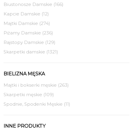
Biustonosze Damskie (166)
Kapcie Damskie (12)
Majtki Damskie (274)
Piżamy Damskie (236)
Rajstopy Damskie (129)
Skarpetki damskie (1321)
BIELIZNA MĘSKA
Majtki i bokserki męskie (263)
Skarpetki męskie (109)
Spodnie, Spodenki Męskie (11)
INNE PRODUKTY