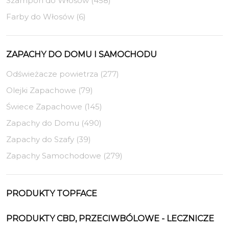
Szampon do Włosów (458)
Farby do Włosów (6)
ZAPACHY DO DOMU I SAMOCHODU
Odświeżacze powietrza (277)
Olejki Zapachowe (79)
Świece Zapachowe (145)
Zapachy do Domu (490)
Zapachy do Szafy (39)
Zapachy Samochodowe (279)
PRODUKTY TOPFACE
PRODUKTY CBD, PRZECIWBÓLOWE - LECZNICZE