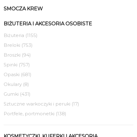
SMOCZA KREW
BIŻUTERIA I AKCESORIA OSOBISTE
Biżuteria (1155)
Breloki (753)
Broszki (94)
Spinki (757)
Opaski (681)
Okulary (8)
Gumki (431)
Sztuczne warkoczyki i peruki (17)
Portfele, portmonetki (138)
KOSMETYCZKI, KUFERKI I AKCESORIA