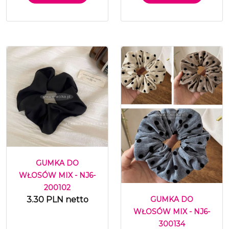
GUMKA DO
WŁOSÓW MIX - NJ6-
200102
3.30 PLN netto
GUMKA DO
WŁOSÓW MIX - NJ6-
300134