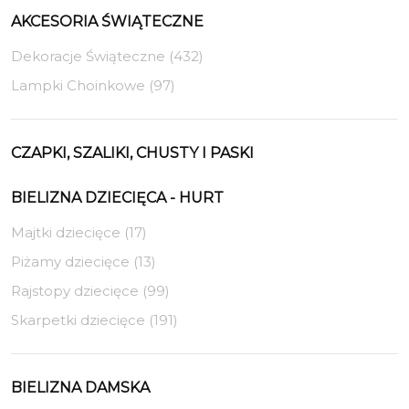
AKCESORIA ŚWIĄTECZNE
Dekoracje Świąteczne (432)
Lampki Choinkowe (97)
CZAPKI, SZALIKI, CHUSTY I PASKI
BIELIZNA DZIECIĘCA - HURT
Majtki dziecięce (17)
Piżamy dziecięce (13)
Rajstopy dziecięce (99)
Skarpetki dziecięce (191)
BIELIZNA DAMSKA