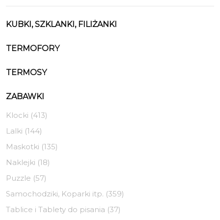
KUBKI, SZKLANKI, FILIŻANKI
TERMOFORY
TERMOSY
ZABAWKI
Klocki (413)
Lalki (144)
Maskotki (135)
Naklejki (18)
Puzzle (57)
Samochodziki, Koparki itp. (359)
Tablice i Tablety do pisania (37)