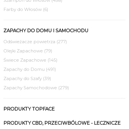
Szampon do Włosów (458)
Farby do Włosów (6)
ZAPACHY DO DOMU I SAMOCHODU
Odświeżacze powietrza (277)
Olejki Zapachowe (79)
Świece Zapachowe (145)
Zapachy do Domu (491)
Zapachy do Szafy (39)
Zapachy Samochodowe (279)
PRODUKTY TOPFACE
PRODUKTY CBD, PRZECIWBÓLOWE - LECZNICZE