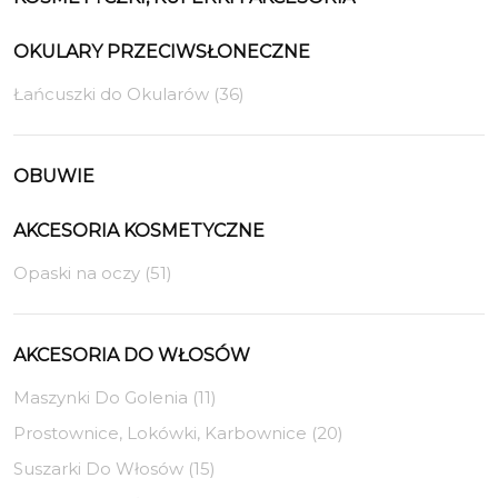
OKULARY PRZECIWSŁONECZNE
Łańcuszki do Okularów (36)
OBUWIE
AKCESORIA KOSMETYCZNE
Opaski na oczy (51)
AKCESORIA DO WŁOSÓW
Maszynki Do Golenia (11)
Prostownice, Lokówki, Karbownice (20)
Suszarki Do Włosów (15)