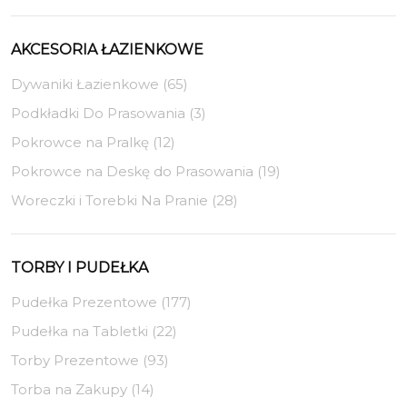
AKCESORIA ŁAZIENKOWE
Dywaniki Łazienkowe (65)
Podkładki Do Prasowania (3)
Pokrowce na Pralkę (12)
Pokrowce na Deskę do Prasowania (19)
Woreczki i Torebki Na Pranie (28)
TORBY I PUDEŁKA
Pudełka Prezentowe (177)
Pudełka na Tabletki (22)
Torby Prezentowe (93)
Torba na Zakupy (14)