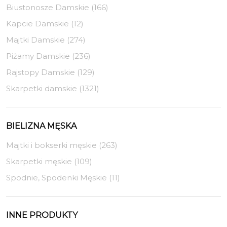
Biustonosze Damskie (166)
Kapcie Damskie (12)
Majtki Damskie (274)
Piżamy Damskie (236)
Rajstopy Damskie (129)
Skarpetki damskie (1321)
BIELIZNA MĘSKA
Majtki i bokserki męskie (263)
Skarpetki męskie (109)
Spodnie, Spodenki Męskie (11)
INNE PRODUKTY