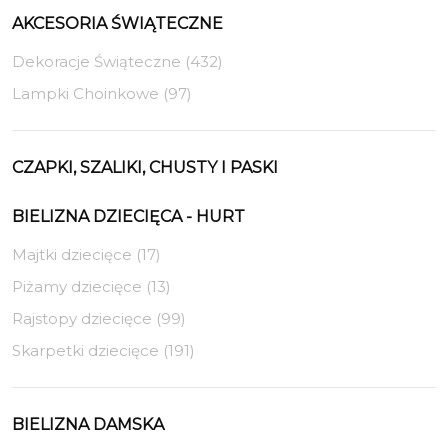
AKCESORIA ŚWIĄTECZNE
Dekoracje Świąteczne (432)
Lampki Choinkowe (97)
CZAPKI, SZALIKI, CHUSTY I PASKI
BIELIZNA DZIECIĘCA - HURT
Majtki dziecięce (17)
Piżamy dziecięce (13)
Rajstopy dziecięce (99)
Skarpetki dziecięce (191)
BIELIZNA DAMSKA