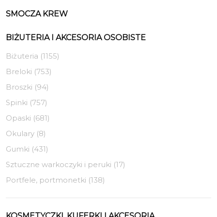
SMOCZA KREW
BIŻUTERIA I AKCESORIA OSOBISTE
Biżuteria (1155)
Breloki (753)
Broszki (94)
Spinki (757)
Opaski (681)
Okulary (8)
Gumki (431)
Sztuczne warkoczyki i peruki (17)
Portfele, portmonetki (138)
KOSMETYCZKI, KUFERKI I AKCESORIA