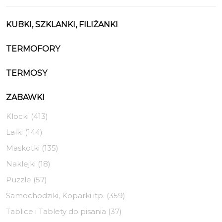
KUBKI, SZKLANKI, FILIŻANKI
TERMOFORY
TERMOSY
ZABAWKI
Klocki (413)
Lalki (144)
Maskotki (135)
Naklejki (18)
Puzzle (57)
Samochodziki, Koparki itp. (359)
Tablice i Tablety do pisania (37)