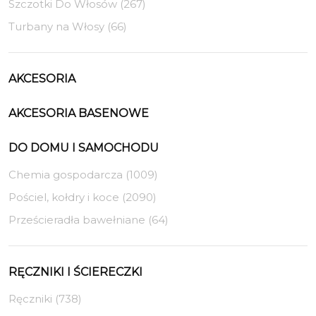
Szczotki Do Włosów (267)
Turbany na Włosy (66)
AKCESORIA
AKCESORIA BASENOWE
DO DOMU I SAMOCHODU
Chemia gospodarcza (1009)
Pościel, kołdry i koce (2090)
Prześcieradła bawełniane (64)
RĘCZNIKI I ŚCIERECZKI
Ręczniki (738)