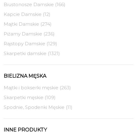
Biustonosze Damskie (166)
Kapcie Damskie (12)
Majtki Damskie (274)
Piżamy Damskie (236)
Rajstopy Damskie (129)
Skarpetki damskie (1321)
BIELIZNA MĘSKA
Majtki i bokserki męskie (263)
Skarpetki męskie (109)
Spodnie, Spodenki Męskie (11)
INNE PRODUKTY