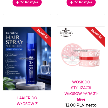
Do Koszyka
Do Koszyka
WOSK DO
STYLIZACJI
WŁOSÓW YARA 31-
LAKIER DO
5644
WŁOSÓW Z
12.00 PLN netto