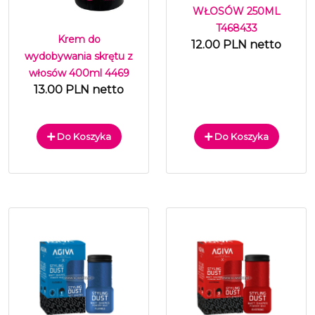
WŁOSÓW 250ML
T468433
Krem do
12.00 PLN netto
wydobywania skrętu z
włosów 400ml 4469
13.00 PLN netto
Do Koszyka
Do Koszyka