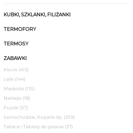
KUBKI, SZKLANKI, FILIŻANKI
TERMOFORY
TERMOSY
ZABAWKI
Klocki (413)
Lalki (144)
Maskotki (135)
Naklejki (18)
Puzzle (57)
Samochodziki, Koparki itp. (359)
Tablice i Tablety do pisania (37)