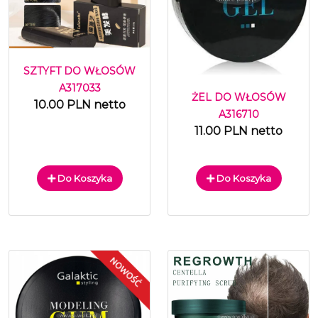
SZTYFT DO WŁOSÓW
A317033
ŻEL DO WŁOSÓW
10.00 PLN netto
A316710
11.00 PLN netto
Do Koszyka
Do Koszyka