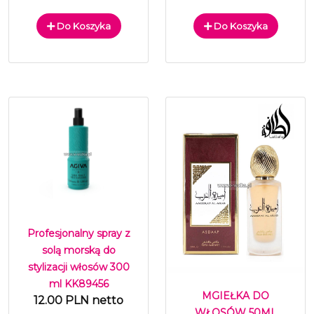
Do Koszyka
Do Koszyka
Profesjonalny spray z
solą morską do
stylizacji włosów 300
ml KK89456
MGIEŁKA DO
12.00 PLN netto
WŁOSÓW 50ML