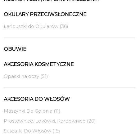
OKULARY PRZECIWSŁONECZNE
Łańcuszki do Okularów (36)
OBUWIE
AKCESORIA KOSMETYCZNE
Opaski na oczy (51)
AKCESORIA DO WŁOSÓW
Maszynki Do Golenia (11)
Prostownice, Lokówki, Karbownice (20)
Suszarki Do Włosów (15)