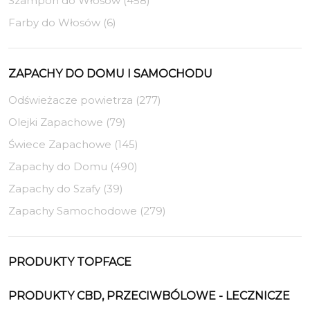
Szampon do Włosów (458)
Farby do Włosów (6)
ZAPACHY DO DOMU I SAMOCHODU
Odświeżacze powietrza (277)
Olejki Zapachowe (79)
Świece Zapachowe (145)
Zapachy do Domu (490)
Zapachy do Szafy (39)
Zapachy Samochodowe (279)
PRODUKTY TOPFACE
PRODUKTY CBD, PRZECIWBÓLOWE - LECZNICZE