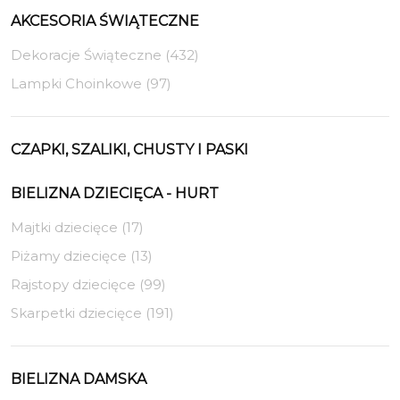
AKCESORIA ŚWIĄTECZNE
Dekoracje Świąteczne (432)
Lampki Choinkowe (97)
CZAPKI, SZALIKI, CHUSTY I PASKI
BIELIZNA DZIECIĘCA - HURT
Majtki dziecięce (17)
Piżamy dziecięce (13)
Rajstopy dziecięce (99)
Skarpetki dziecięce (191)
BIELIZNA DAMSKA