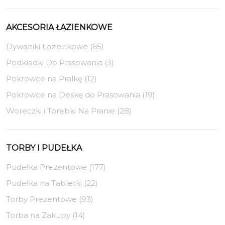
AKCESORIA ŁAZIENKOWE
Dywaniki Łazienkowe (65)
Podkładki Do Prasowania (3)
Pokrowce na Pralkę (12)
Pokrowce na Deskę do Prasowania (19)
Woreczki i Torebki Na Pranie (28)
TORBY I PUDEŁKA
Pudełka Prezentowe (177)
Pudełka na Tabletki (22)
Torby Prezentowe (93)
Torba na Zakupy (14)