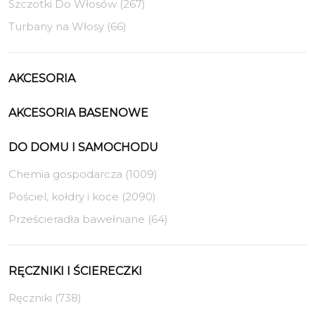
Szczotki Do Włosów (267)
Turbany na Włosy (66)
AKCESORIA
AKCESORIA BASENOWE
DO DOMU I SAMOCHODU
Chemia gospodarcza (1009)
Pościel, kołdry i koce (2090)
Prześcieradła bawełniane (64)
RĘCZNIKI I ŚCIERECZKI
Ręczniki (738)