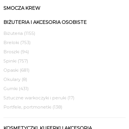
SMOCZA KREW
BIŻUTERIA I AKCESORIA OSOBISTE
Biżuteria (1155)
Breloki (753)
Broszki (94)
Spinki (757)
Opaski (681)
Okulary (8)
Gumki (431)
Sztuczne warkoczyki i peruki (17)
Portfele, portmonetki (138)
KOSMETYCZKI, KUFERKI I AKCESORIA