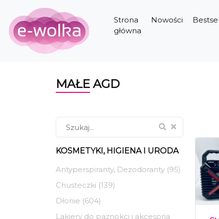
Strona
Nowości
Bestsel
główna
MAŁE AGD
KOSMETYKI, HIGIENA I URODA
Antyperspiranty, Dezodoranty (95)
Chusteczki (139)
Dłonie (604)
Lakiery do paznokci i akcesoria