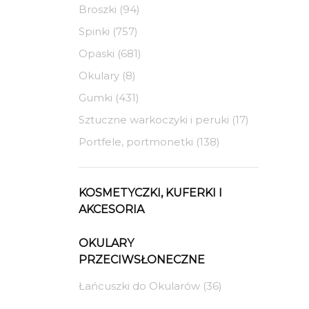
Broszki (94)
Spinki (757)
Opaski (681)
Okulary (8)
Gumki (431)
Sztuczne warkoczyki i peruki (17)
Portfele, portmonetki (138)
KOSMETYCZKI, KUFERKI I
AKCESORIA
OKULARY
PRZECIWSŁONECZNE
Łańcuszki do Okularów (36)