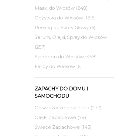
Maski do Włosów (248)
Odżywka do Włosów (187)
Peeling do Skóry Głowy (6)
Serum, Olejki, Spray do Włosów
(257)
Szampon do Włosów (458)
Farby do Włosów (6)
ZAPACHY DO DOMU I
SAMOCHODU
Odświeżacze powietrza (277)
Olejki Zapachowe (79)
Świece Zapachowe (145)