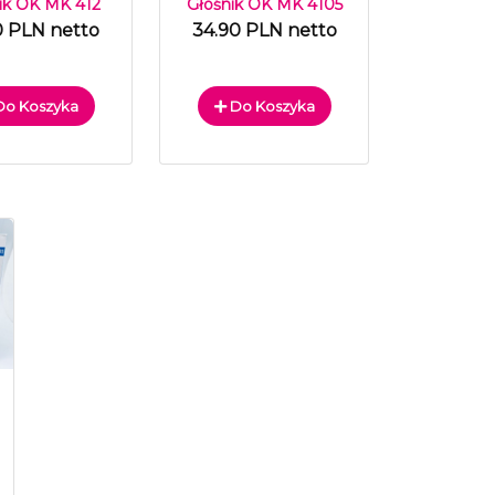
ik OK MK 412
Głośnik OK MK 4105
0 PLN netto
34.90 PLN netto
o Koszyka
Do Koszyka