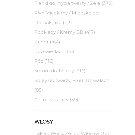
Pianki do mycia twarzy / Żele (378)
Płyn Micelarny / Mleczko do
Demakijażu (113)
Podkłady / Kremy BB (417)
Puder (164)
Rozświetlacz (149)
Róż (116)
Serum do Twarzy (916)
Spray do twarzy, Fixer, Utrwalacz
(85)
Żel nawilżający (39)
WŁOSY
Lakier, Wosk, Żel do Włosów (30)