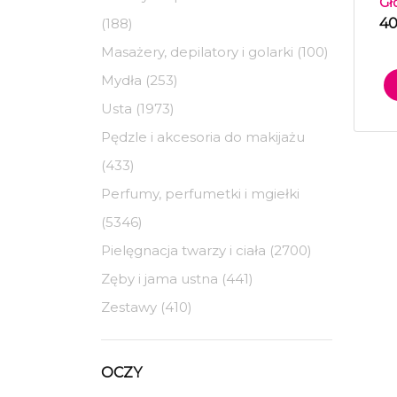
Gł
(188)
40
Masażery, depilatory i golarki (100)
Mydła (253)
Usta (1973)
Pędzle i akcesoria do makijażu
(433)
Perfumy, perfumetki i mgiełki
(5346)
Pielęgnacja twarzy i ciała (2700)
Zęby i jama ustna (441)
Zestawy (410)
OCZY