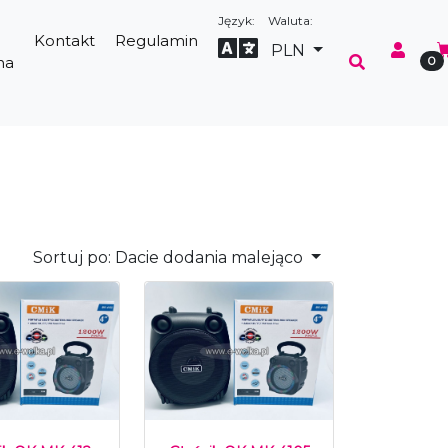
Język:
Waluta:
Kontakt
Regulamin
Select Language
▼
PLN
na
0
Sortuj po:
Dacie dodania malejąco