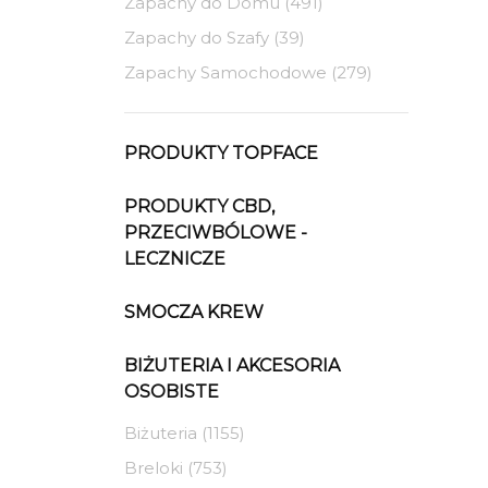
Zapachy do Domu (491)
Zapachy do Szafy (39)
Zapachy Samochodowe (279)
PRODUKTY TOPFACE
PRODUKTY CBD,
PRZECIWBÓLOWE -
LECZNICZE
SMOCZA KREW
BIŻUTERIA I AKCESORIA
OSOBISTE
Biżuteria (1155)
Breloki (753)