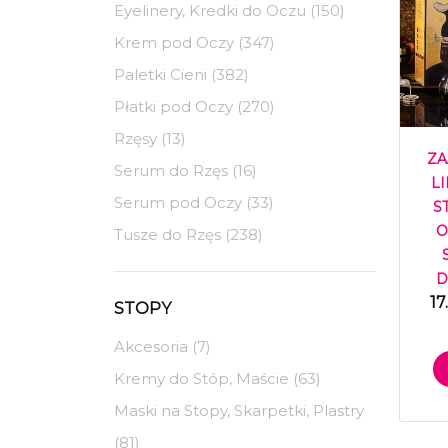
Eyelinery, Kredki do Oczu (150)
Krem pod Oczy (347)
Paletki Cieni (382)
Płatki pod Oczy (270)
Rzęsy (13)
Z
Serum do Rzęs (16)
LI
Serum pod Oczy (33)
S
O
Tusze do Rzęs (238)
D
17
STOPY
Akcesoria (7)
Kremy do Stóp, Maście (63)
Maski na Stopy, Skarpetki, Plastry
(81)