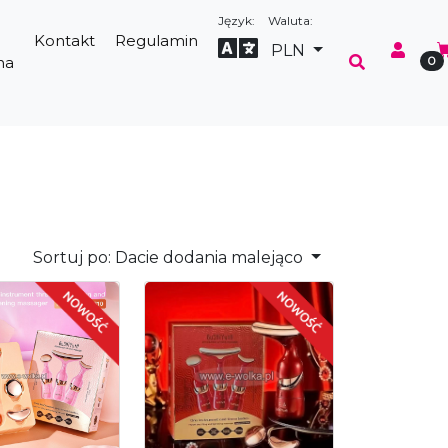
Język:
Waluta:
Kontakt
Regulamin
Select Language
▼
PLN
na
0
Sortuj po:
Dacie dodania malejąco