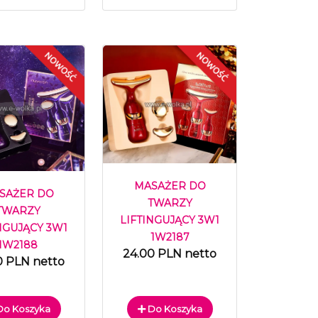
MASAŻER DO
SAŻER DO
TWARZY
TWARZY
LIFTINGUJĄCY 3W1
NGUJĄCY 3W1
1W2187
1W2188
24.00 PLN netto
0 PLN netto
o Koszyka
Do Koszyka