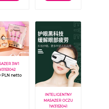
SAŻER 3W1
W3153042
0 PLN netto
INTELIGENTNY
MASAŻER OCZU
1W3153041