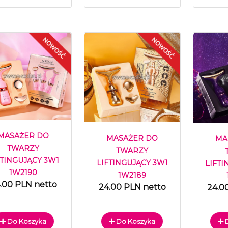
MASAŻER DO
MASAŻER DO
MA
TWARZY
TWARZY
FTINGUJĄCY 3W1
LIFTINGUJĄCY 3W1
LIFTI
1W2190
1W2189
.00 PLN netto
24.00 PLN netto
24.0
Do Koszyka
Do Koszyka
D