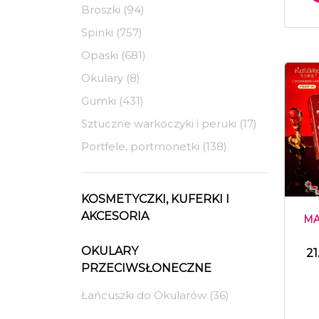
Broszki (94)
Spinki (757)
Opaski (681)
Okulary (8)
Gumki (431)
Sztuczne warkoczyki i peruki (17)
Portfele, portmonetki (138)
KOSMETYCZKI, KUFERKI I
AKCESORIA
MA
OKULARY
21
PRZECIWSŁONECZNE
Łańcuszki do Okularów (36)