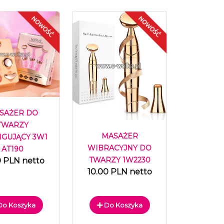
SAŻER DO
TWARZY
MASAŻER
NGUJĄCY 3W1
WIBRACYJNY DO
AT190
TWARZY 1W2230
0 PLN netto
10.00 PLN netto
o Koszyka
Do Koszyka