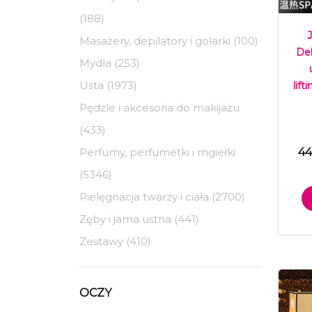
(188)
Masażery, depilatory i golarki (100)
Del
Mydła (253)
Usta (1973)
lift
Pędzle i akcesoria do makijażu
(433)
44
Perfumy, perfumetki i mgiełki
(5346)
Pielęgnacja twarzy i ciała (2700)
Zęby i jama ustna (441)
Zestawy (410)
OCZY