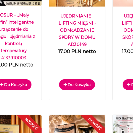
JOSUR – „Mały
UJĘDRNIANIE -
UJĘ
fin” inteligentne
LIFTING MIĘŚNI -
LIFT
urządzenie do
ODMŁADZANIE
ODM
ingu i ujędrniania z
SKÓRY W DOMU
SKÓ
kontrolą
AD30149
temperatury
17.00 PLN netto
17.0
4133910003
.00 PLN netto
Do Koszyka
Do Koszyka
D