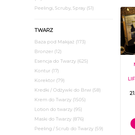
Peelingi, Scruby, Spray (51)
TWARZ
Baza pod Makijaż (173)
Bronzer (12)
Esencja do Twarzy (625)
Kontur (17)
LI
Korektor (79)
Kredki / Odżywki do Brwi (58)
21
Krem do Twarzy (1505)
Lotion do twarzy (95)
Maski do Twarzy (876)
Peeling / Scrub do Twarzy (59)