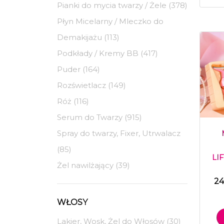
Pianki do mycia twarzy / Żele (378)
Płyn Micelarny / Mleczko do
Demakijażu (113)
Podkłady / Kremy BB (417)
Puder (164)
Rozświetlacz (149)
Róż (116)
Serum do Twarzy (915)
Spray do twarzy, Fixer, Utrwalacz
(85)
LI
Żel nawilżający (39)
24
WŁOSY
Lakier, Wosk, Żel do Włosów (30)