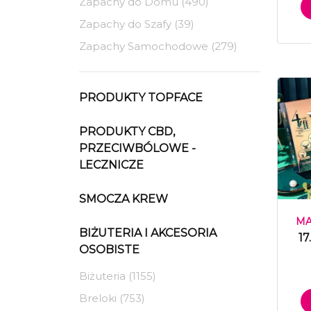
Zapachy do Domu (490)
Zapachy do Szafy (39)
Zapachy Samochodowe (279)
PRODUKTY TOPFACE
PRODUKTY CBD,
PRZECIWBÓLOWE -
LECZNICZE
SMOCZA KREW
MA
BIŻUTERIA I AKCESORIA
17
OSOBISTE
Biżuteria (1155)
Breloki (753)