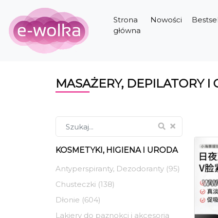
Strona
Nowości
Bestsel
główna
MASAŻERY, DEPILATORY I 
KOSMETYKI, HIGIENA I URODA
Antyperspiranty, Dezodoranty (95)
Chusteczki (138)
Dłonie (604)
Lakiery do paznokci i akcesoria