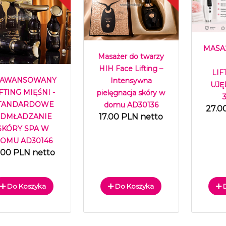
MASA
Masażer do twarzy
HIH Face Lifting –
LIF
AAWANSOWANY
Intensywna
UJĘ
FTING MIĘŚNI -
pielęgnacja skóry w
TANDARDOWE
domu AD30136
27.0
DMŁADZANIE
17.00 PLN netto
SKÓRY SPA W
OMU AD30146
.00 PLN netto
Do Koszyka
Do Koszyka
D