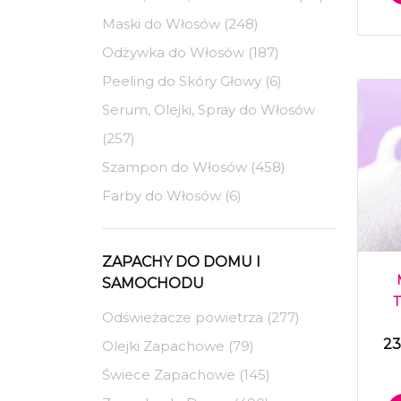
Maski do Włosów (248)
Odżywka do Włosów (187)
Peeling do Skóry Głowy (6)
Serum, Olejki, Spray do Włosów
(257)
Szampon do Włosów (458)
Farby do Włosów (6)
ZAPACHY DO DOMU I
SAMOCHODU
T
Odświeżacze powietrza (277)
23
Olejki Zapachowe (79)
Świece Zapachowe (145)