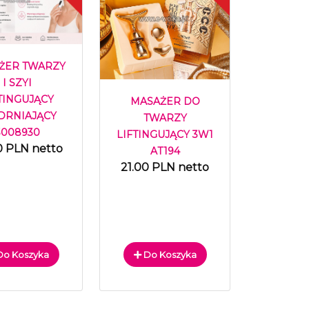
ŻER TWARZY
I SZYI
TINGUJĄCY
MASAŻER DO
DRNIAJĄCY
TWARZY
3008930
LIFTINGUJĄCY 3W1
0 PLN netto
AT194
21.00 PLN netto
o Koszyka
Do Koszyka