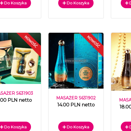
Do Koszyka
Do Koszyka
D
SAŻER S631903
MASAŻER S631902
.00 PLN netto
MASA
14.00 PLN netto
18.0
Do Koszyka
Do Koszyka
D