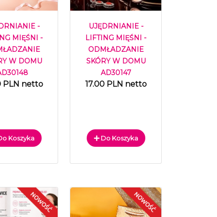
DRNIANIE -
UJĘDRNIANIE -
ING MIĘŚNI -
LIFTING MIĘŚNI -
ŁADZANIE
ODMŁADZANIE
RY W DOMU
SKÓRY W DOMU
AD30148
AD30147
0 PLN netto
17.00 PLN netto
o Koszyka
Do Koszyka