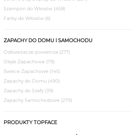
Szampon do Włosów (458)
Farby do Włosów (6)
ZAPACHY DO DOMU I SAMOCHODU
Odświeżacze powietrza (277)
Olejki Zapachowe (79)
Świece Zapachowe (145)
Zapachy do Domu (490)
Zapachy do Szafy (39)
Zapachy Samochodowe (279)
PRODUKTY TOPFACE