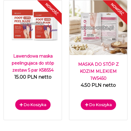
Lawendowa maska
peelingujaca do stóp
MASKA DO STÓP Z
zestaw 5 par K58554
KOZIM MLEKIEM
15.00 PLN netto
1W5450
4.50 PLN netto
Do Koszyka
Do Koszyka