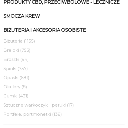
PRODUKTY CBD, PRZECIWBÓLOWE - LECZNICZE
SMOCZA KREW
BIŻUTERIA I AKCESORIA OSOBISTE
Biżuteria (1155)
Breloki (753)
Broszki (94)
Spinki (757)
Opaski (681)
Okulary (8)
Gumki (431)
Sztuczne warkoczyki i peruki (17)
Portfele, portmonetki (138)