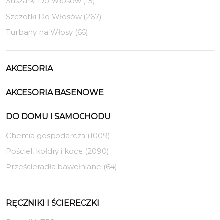
Suszarki Do Włosów (15)
Szczotki Do Włosów (267)
Turbany na Włosy (66)
AKCESORIA
AKCESORIA BASENOWE
DO DOMU I SAMOCHODU
Chemia gospodarcza (1009)
Pościel, kołdry i koce (2090)
Prześcieradła bawełniane (64)
RĘCZNIKI I ŚCIERECZKI