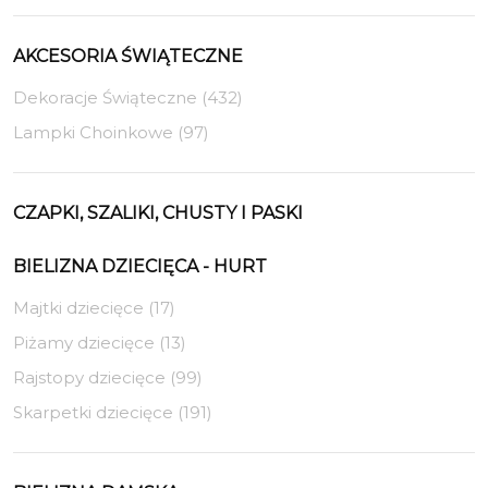
AKCESORIA ŚWIĄTECZNE
Dekoracje Świąteczne (432)
Lampki Choinkowe (97)
CZAPKI, SZALIKI, CHUSTY I PASKI
BIELIZNA DZIECIĘCA - HURT
Majtki dziecięce (17)
Piżamy dziecięce (13)
Rajstopy dziecięce (99)
Skarpetki dziecięce (191)