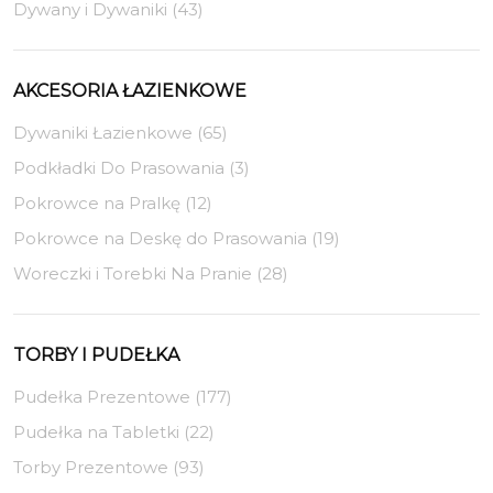
Dywany i Dywaniki (43)
AKCESORIA ŁAZIENKOWE
Dywaniki Łazienkowe (65)
Podkładki Do Prasowania (3)
Pokrowce na Pralkę (12)
Pokrowce na Deskę do Prasowania (19)
Woreczki i Torebki Na Pranie (28)
TORBY I PUDEŁKA
Pudełka Prezentowe (177)
Pudełka na Tabletki (22)
Torby Prezentowe (93)