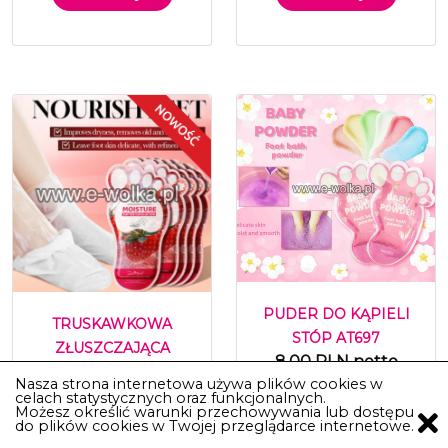
PUDER DO KĄPIELI
TRUSKAWKOWA
STÓP AT697
ZŁUSZCZAJĄCA
8.00 PLN netto
MASKA NA STOPY
Nasza strona internetowa używa plików cookies w
444052
celach statystycznych oraz funkcjonalnych.
Możesz określić warunki przechowywania lub dostępu
5.00 PLN netto
do plików cookies w Twojej przeglądarce internetowe.