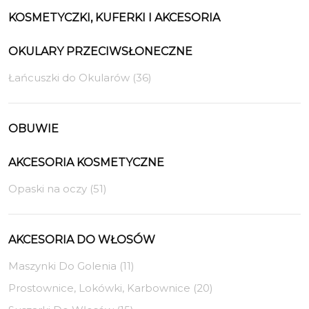
KOSMETYCZKI, KUFERKI I AKCESORIA
OKULARY PRZECIWSŁONECZNE
Łańcuszki do Okularów (36)
OBUWIE
AKCESORIA KOSMETYCZNE
Opaski na oczy (51)
AKCESORIA DO WŁOSÓW
Maszynki Do Golenia (11)
Prostownice, Lokówki, Karbownice (20)