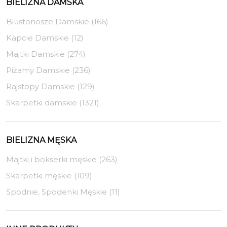
BIELIZNA DAMSKA
Biustonosze Damskie (166)
Kapcie Damskie (12)
Majtki Damskie (274)
Piżamy Damskie (236)
Rajstopy Damskie (129)
Skarpetki damskie (1321)
BIELIZNA MĘSKA
Majtki i bokserki męskie (263)
Skarpetki męskie (109)
Spodnie, Spodenki Męskie (11)