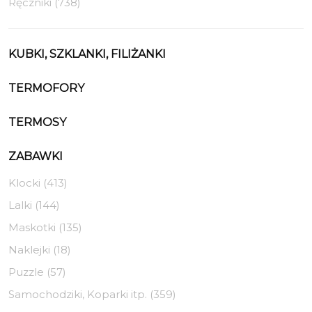
Ręczniki (738)
KUBKI, SZKLANKI, FILIŻANKI
TERMOFORY
TERMOSY
ZABAWKI
Klocki (413)
Lalki (144)
Maskotki (135)
Naklejki (18)
Puzzle (57)
Samochodziki, Koparki itp. (359)