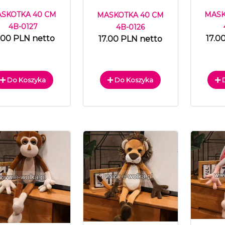
MASK
SKOTKA 40 CM
MASKOTKA 40 CM
4B-0127
4B-0126
17.0
.00 PLN netto
17.00 PLN netto
Do Koszyka
Do Koszyka
D