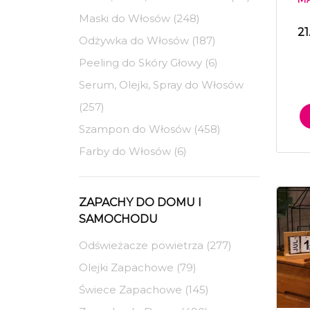
Maski do Włosów (248)
21
Odżywka do Włosów (187)
Peeling do Skóry Głowy (6)
Serum, Olejki, Spray do Włosów
(257)
Szampon do Włosów (458)
Farby do Włosów (6)
ZAPACHY DO DOMU I
SAMOCHODU
Odświeżacze powietrza (277)
Olejki Zapachowe (79)
Świece Zapachowe (145)