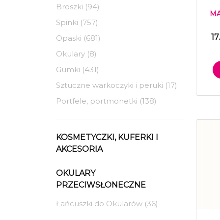
Broszki (94)
MA
Spinki (757)
17
Opaski (681)
Okulary (8)
Gumki (431)
Sztuczne warkoczyki i peruki (17)
Portfele, portmonetki (138)
KOSMETYCZKI, KUFERKI I
AKCESORIA
OKULARY
PRZECIWSŁONECZNE
Łańcuszki do Okularów (36)