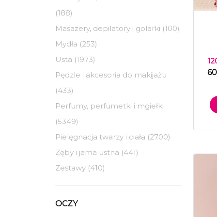
(188)
Masażery, depilatory i golarki (100)
Mydła (253)
Usta (1973)
12
60
Pędzle i akcesoria do makijażu
(433)
Perfumy, perfumetki i mgiełki
(5349)
Pielęgnacja twarzy i ciała (2700)
Zęby i jama ustna (441)
Zestawy (410)
OCZY