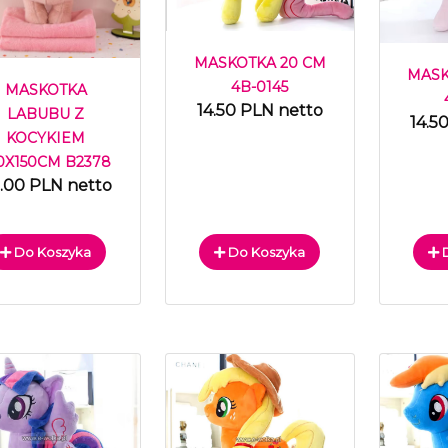
MASKOTKA 20 CM
MASK
4B-0145
MASKOTKA
14.50 PLN netto
LABUBU Z
14.5
KOCYKIEM
0X150CM B2378
.00 PLN netto
Do Koszyka
Do Koszyka
D