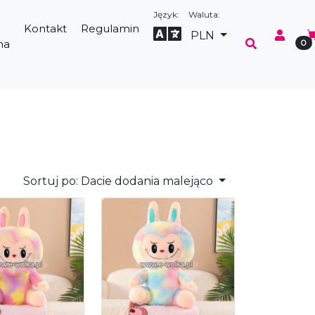
Język:
Waluta:
Kontakt
Regulamin
Select Language
▼
PLN
na
0
Sortuj po:
Dacie dodania malejąco