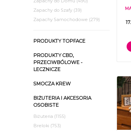
Zapachy do Domu (490)
MA
Zapachy do Szafy (39)
Zapachy Samochodowe (279)
17
PRODUKTY TOPFACE
PRODUKTY CBD,
PRZECIWBÓLOWE -
LECZNICZE
SMOCZA KREW
BIŻUTERIA I AKCESORIA
OSOBISTE
Biżuteria (1155)
Breloki (753)