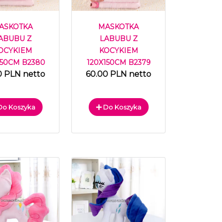
ASKOTKA
MASKOTKA
ABUBU Z
LABUBU Z
OCYKIEM
KOCYKIEM
150CM B2380
120X150CM B2379
0 PLN netto
60.00 PLN netto
o Koszyka
Do Koszyka