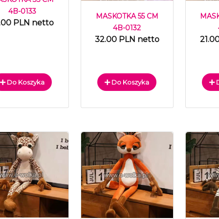
4B-0133
MASKOTKA 55 CM
MASK
.00 PLN netto
4B-0132
32.00 PLN netto
21.0
Do Koszyka
Do Koszyka
D