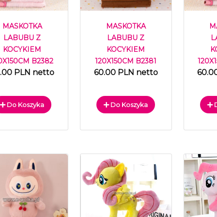
MASKOTKA
MASKOTKA
M
LABUBU Z
LABUBU Z
L
KOCYKIEM
KOCYKIEM
K
0X150CM B2382
120X150CM B2381
120X
.00 PLN netto
60.00 PLN netto
60.0
Do Koszyka
Do Koszyka
D