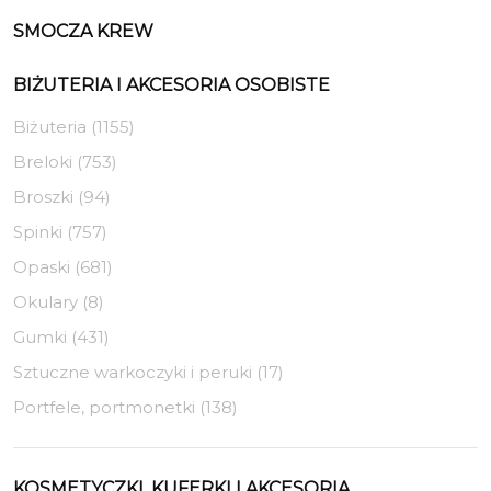
SMOCZA KREW
BIŻUTERIA I AKCESORIA OSOBISTE
Biżuteria (1155)
Breloki (753)
Broszki (94)
Spinki (757)
Opaski (681)
Okulary (8)
Gumki (431)
Sztuczne warkoczyki i peruki (17)
Portfele, portmonetki (138)
KOSMETYCZKI, KUFERKI I AKCESORIA