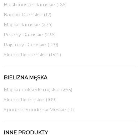
Biustonosze Damskie (166)
Kapcie Damskie (12)
Majtki Damskie (274)
Piżamy Damskie (236)
Rajstopy Damskie (129)
Skarpetki damskie (1321)
BIELIZNA MĘSKA
Majtki i bokserki męskie (263)
Skarpetki męskie (109)
Spodnie, Spodenki Męskie (11)
INNE PRODUKTY