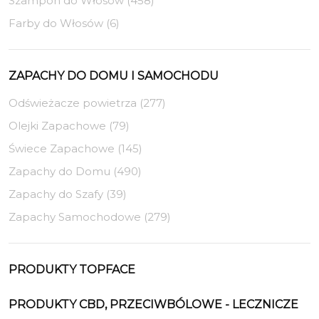
Szampon do Włosów (458)
Farby do Włosów (6)
ZAPACHY DO DOMU I SAMOCHODU
Odświeżacze powietrza (277)
Olejki Zapachowe (79)
Świece Zapachowe (145)
Zapachy do Domu (490)
Zapachy do Szafy (39)
Zapachy Samochodowe (279)
PRODUKTY TOPFACE
PRODUKTY CBD, PRZECIWBÓLOWE - LECZNICZE