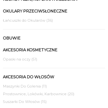
OKULARY PRZECIWSŁONECZNE
Łańcuszki do Okularów (36)
OBUWIE
AKCESORIA KOSMETYCZNE
Opaski na oczy (51)
AKCESORIA DO WŁOSÓW
Maszynki Do Golenia (11)
Prostownice, Lokówki, Karbownice (20)
Suszarki Do Włosów (15)