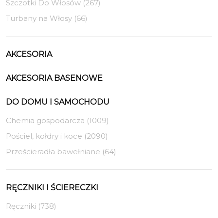
Szczotki Do Włosów (267)
Turbany na Włosy (66)
AKCESORIA
AKCESORIA BASENOWE
DO DOMU I SAMOCHODU
Chemia gospodarcza (1009)
Pościel, kołdry i koce (2090)
Prześcieradła bawełniane (64)
RĘCZNIKI I ŚCIERECZKI
Ręczniki (738)