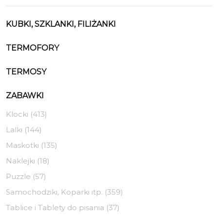
KUBKI, SZKLANKI, FILIŻANKI
TERMOFORY
TERMOSY
ZABAWKI
Klocki (413)
Lalki (144)
Maskotki (135)
Naklejki (18)
Puzzle (57)
Samochodziki, Koparki itp. (359)
Tablice i Tablety do pisania (37)