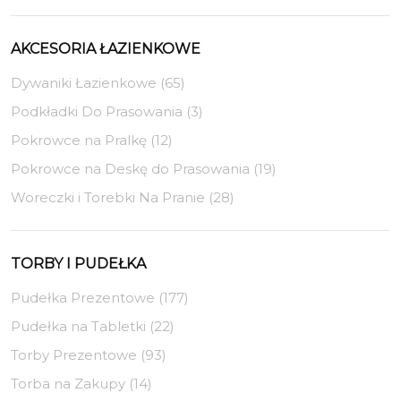
AKCESORIA ŁAZIENKOWE
Dywaniki Łazienkowe (65)
Podkładki Do Prasowania (3)
Pokrowce na Pralkę (12)
Pokrowce na Deskę do Prasowania (19)
Woreczki i Torebki Na Pranie (28)
TORBY I PUDEŁKA
Pudełka Prezentowe (177)
Pudełka na Tabletki (22)
Torby Prezentowe (93)
Torba na Zakupy (14)