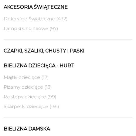
AKCESORIA ŚWIĄTECZNE
Dekoracje Świąteczne (432)
Lampki Choinkowe (97)
CZAPKI, SZALIKI, CHUSTY I PASKI
BIELIZNA DZIECIĘCA - HURT
Majtki dziecięce (17)
Piżamy dziecięce (13)
Rajstopy dziecięce (99)
Skarpetki dziecięce (191)
BIELIZNA DAMSKA