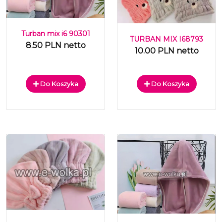
Turban mix i6 90301
TURBAN MIX I68793
8.50 PLN netto
10.00 PLN netto
Do Koszyka
Do Koszyka