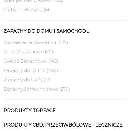
Szampon do Włosów (458)
Farby do Włosów (6)
ZAPACHY DO DOMU I SAMOCHODU
Odświeżacze powietrza (277)
Olejki Zapachowe (79)
Świece Zapachowe (145)
Zapachy do Domu (490)
Zapachy do Szafy (39)
Zapachy Samochodowe (279)
PRODUKTY TOPFACE
PRODUKTY CBD, PRZECIWBÓLOWE - LECZNICZE