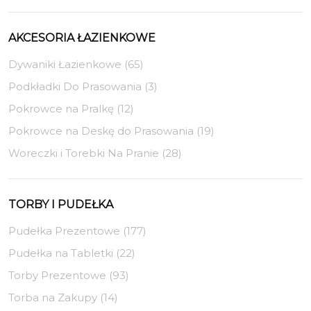
AKCESORIA ŁAZIENKOWE
Dywaniki Łazienkowe (65)
Podkładki Do Prasowania (3)
Pokrowce na Pralkę (12)
Pokrowce na Deskę do Prasowania (19)
Woreczki i Torebki Na Pranie (28)
TORBY I PUDEŁKA
Pudełka Prezentowe (177)
Pudełka na Tabletki (22)
Torby Prezentowe (93)
Torba na Zakupy (14)