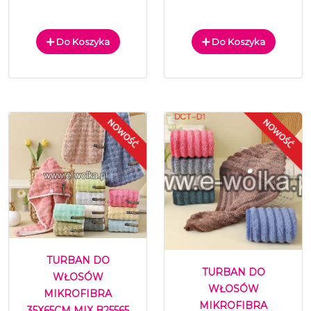
Do Koszyka
Do Koszyka
TURBAN DO
TURBAN DO
WŁOSÓW
WŁOSÓW
MIKROFIBRA
MIKROFIBRA
35X65CM MIX B25565