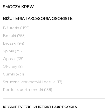
SMOCZA KREW
BIŻUTERIA I AKCESORIA OSOBISTE
Biżuteria (1155)
Breloki (753)
Broszki (94)
Spinki (757)
Opaski (681)
Okulary (8)
Gumki (431)
Sztuczne warkoczyki i peruki (17)
Portfele, portmonetki (138)
KOSMETYCZKI, KUFERKI I AKCESORIA