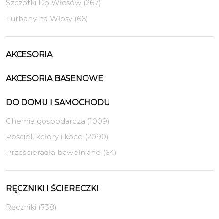
Szczotki Do Włosów (267)
Turbany na Włosy (66)
AKCESORIA
AKCESORIA BASENOWE
DO DOMU I SAMOCHODU
Chemia gospodarcza (1009)
Pościel, kołdry i koce (2090)
Prześcieradła bawełniane (64)
RĘCZNIKI I ŚCIERECZKI
Ręczniki (738)