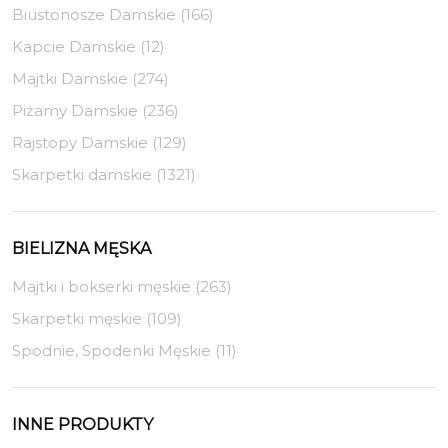
Biustonosze Damskie (166)
Kapcie Damskie (12)
Majtki Damskie (274)
Piżamy Damskie (236)
Rajstopy Damskie (129)
Skarpetki damskie (1321)
BIELIZNA MĘSKA
Majtki i bokserki męskie (263)
Skarpetki męskie (109)
Spodnie, Spodenki Męskie (11)
INNE PRODUKTY