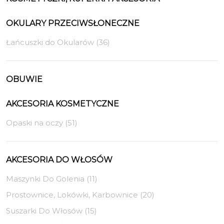
OKULARY PRZECIWSŁONECZNE
Łańcuszki do Okularów (36)
OBUWIE
AKCESORIA KOSMETYCZNE
Opaski na oczy (51)
AKCESORIA DO WŁOSÓW
Maszynki Do Golenia (11)
Prostownice, Lokówki, Karbownice (20)
Suszarki Do Włosów (15)