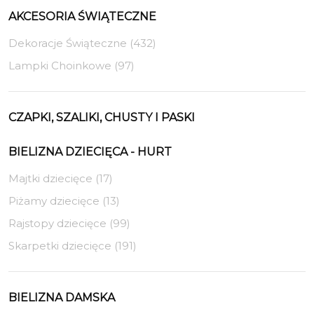
AKCESORIA ŚWIĄTECZNE
Dekoracje Świąteczne (432)
Lampki Choinkowe (97)
CZAPKI, SZALIKI, CHUSTY I PASKI
BIELIZNA DZIECIĘCA - HURT
Majtki dziecięce (17)
Piżamy dziecięce (13)
Rajstopy dziecięce (99)
Skarpetki dziecięce (191)
BIELIZNA DAMSKA