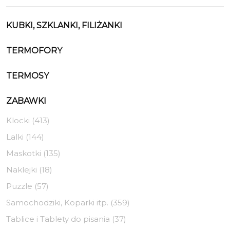
KUBKI, SZKLANKI, FILIŻANKI
TERMOFORY
TERMOSY
ZABAWKI
Klocki (413)
Lalki (144)
Maskotki (135)
Naklejki (18)
Puzzle (57)
Samochodziki, Koparki itp. (359)
Tablice i Tablety do pisania (37)