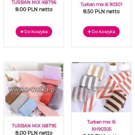
TURBAN MIX I68796
Turban mix i6 90301
8.00 PLN netto
8.50 PLN netto
Do Koszyka
Do Koszyka
Turban mix I6
TURBAN MIX I68795
XH90305
8.00 PLN netto