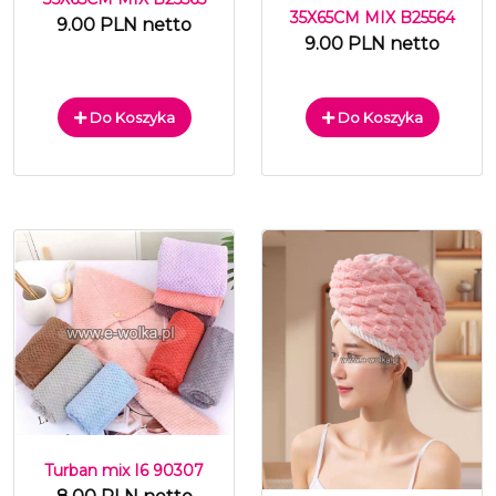
35X65CM MIX B25564
9.00 PLN netto
9.00 PLN netto
Do Koszyka
Do Koszyka
Turban mix I6 90307