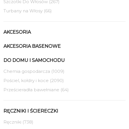
Szczotki Do Włosów (267)
Turbany na Włosy (66)
AKCESORIA
AKCESORIA BASENOWE
DO DOMU I SAMOCHODU
Chemia gospodarcza (1009)
Pościel, kołdry i koce (2090)
Prześcieradła bawełniane (64)
RĘCZNIKI I ŚCIERECZKI
Ręczniki (738)