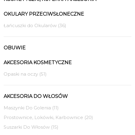
OKULARY PRZECIWSŁONECZNE
Łańcuszki do Okularów (36)
OBUWIE
AKCESORIA KOSMETYCZNE
Opaski na oczy (51)
AKCESORIA DO WŁOSÓW
Maszynki Do Golenia (11)
Prostownice, Lokówki, Karbownice (20)
Suszarki Do Włosów (15)