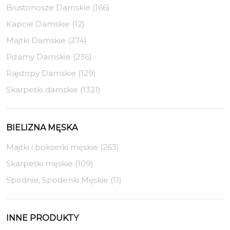
Biustonosze Damskie (166)
Kapcie Damskie (12)
Majtki Damskie (274)
Piżamy Damskie (236)
Rajstopy Damskie (129)
Skarpetki damskie (1321)
BIELIZNA MĘSKA
Majtki i bokserki męskie (263)
Skarpetki męskie (109)
Spodnie, Spodenki Męskie (11)
INNE PRODUKTY