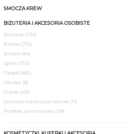
SMOCZA KREW
BIŻUTERIA I AKCESORIA OSOBISTE
Biżuteria (1155)
Breloki (753)
Broszki (94)
Spinki (757)
Opaski (681)
Okulary (8)
Gumki (431)
Sztuczne warkoczyki i peruki (17)
Portfele, portmonetki (138)
KOSMETYCZKI, KUFERKI I AKCESORIA