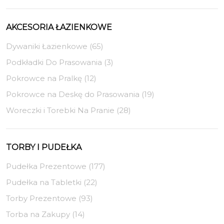
AKCESORIA ŁAZIENKOWE
Dywaniki Łazienkowe (65)
Podkładki Do Prasowania (3)
Pokrowce na Pralkę (12)
Pokrowce na Deskę do Prasowania (19)
Woreczki i Torebki Na Pranie (28)
TORBY I PUDEŁKA
Pudełka Prezentowe (177)
Pudełka na Tabletki (22)
Torby Prezentowe (93)
Torba na Zakupy (14)