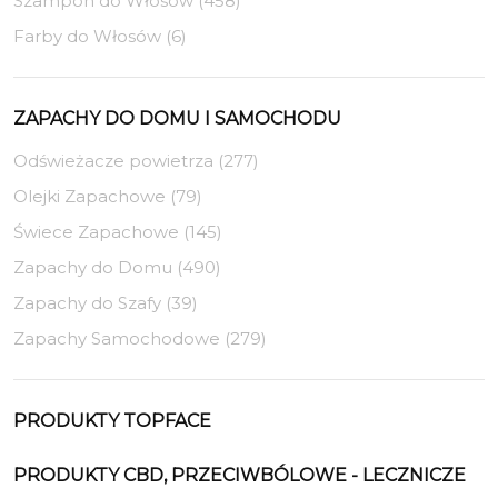
Szampon do Włosów (458)
Farby do Włosów (6)
ZAPACHY DO DOMU I SAMOCHODU
Odświeżacze powietrza (277)
Olejki Zapachowe (79)
Świece Zapachowe (145)
Zapachy do Domu (490)
Zapachy do Szafy (39)
Zapachy Samochodowe (279)
PRODUKTY TOPFACE
PRODUKTY CBD, PRZECIWBÓLOWE - LECZNICZE