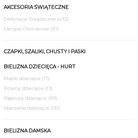
AKCESORIA ŚWIĄTECZNE
Dekoracje Świąteczne (432)
Lampki Choinkowe (97)
CZAPKI, SZALIKI, CHUSTY I PASKI
BIELIZNA DZIECIĘCA - HURT
Majtki dziecięce (17)
Piżamy dziecięce (13)
Rajstopy dziecięce (99)
Skarpetki dziecięce (191)
BIELIZNA DAMSKA