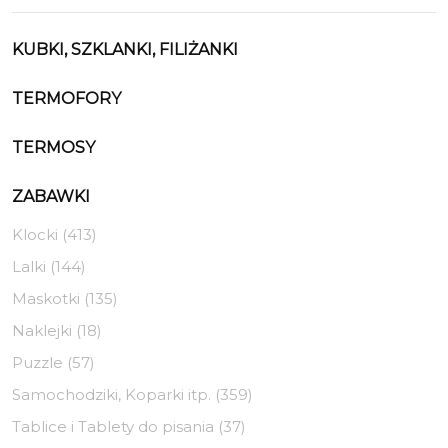
KUBKI, SZKLANKI, FILIŻANKI
TERMOFORY
TERMOSY
ZABAWKI
Klocki (413)
Lalki (144)
Maskotki (135)
Naklejki (18)
Puzzle (57)
Samochodziki, Koparki itp. (359)
Tablice i Tablety do pisania (37)