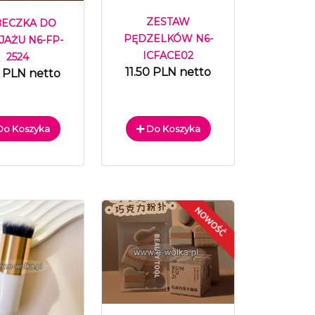
ZESTAW
BECZKA DO
PĘDZELKÓW N6-
JAŻU N6-FP-
ICFACE02
2524
11.50 PLN netto
 PLN netto
o Koszyka
Do Koszyka