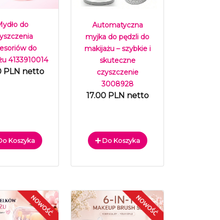
Mydło do
Automatyczna
yszczenia
myjka do pędzli do
esoriów do
makijażu – szybkie i
żu 4133910014
skuteczne
0 PLN netto
czyszczenie
3008928
17.00 PLN netto
o Koszyka
Do Koszyka