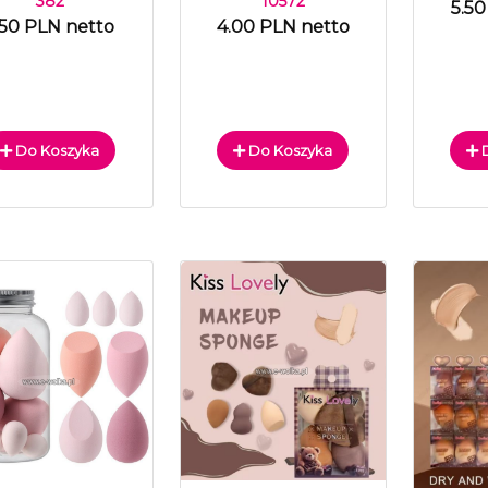
10572
382
5.50
4.00 PLN netto
.50 PLN netto
Do Koszyka
Do Koszyka
D