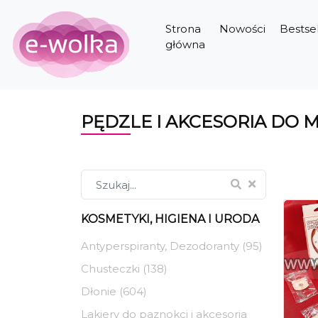
Strona
Nowości
Bestsel
główna
PĘDZLE I AKCESORIA DO 
KOSMETYKI, HIGIENA I URODA
Antyperspiranty, Dezodoranty (95)
Chusteczki (138)
Dłonie (604)
Lakiery do paznokci i akcesoria