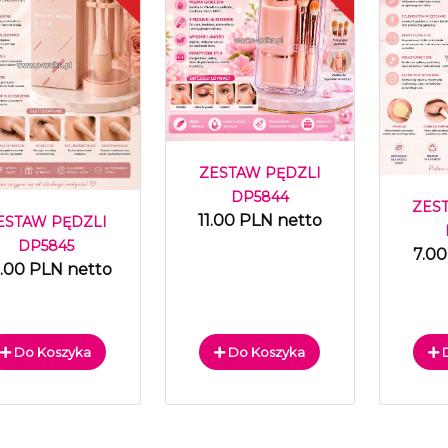
ZESTAW PĘDZLI
DP5844
ZES
11.00 PLN netto
ESTAW PĘDZLI
DP5845
7.00
.00 PLN netto
Do Koszyka
Do Koszyka
D