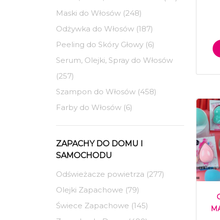
Maski do Włosów (248)
Odżywka do Włosów (187)
Peeling do Skóry Głowy (6)
Serum, Olejki, Spray do Włosów
(257)
Szampon do Włosów (458)
Farby do Włosów (6)
ZAPACHY DO DOMU I
SAMOCHODU
Odświeżacze powietrza (277)
Olejki Zapachowe (79)
Świece Zapachowe (145)
MA