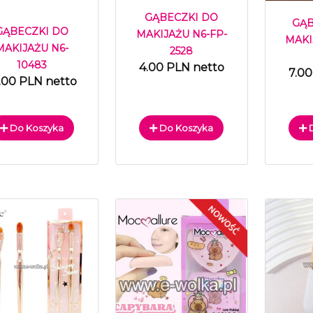
GĄBECZKI DO
GĄ
GĄBECZKI DO
MAKIJAŻU N6-FP-
MAKI
MAKIJAŻU N6-
2528
10483
4.00 PLN netto
7.00
.00 PLN netto
Do Koszyka
Do Koszyka
D