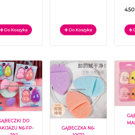
4.50
Do Koszyka
Do Koszyka
D
GĄ
GĄBECZKI DO
MAK
GĄBECZKA N6-
KIJAŻU N6-FP-