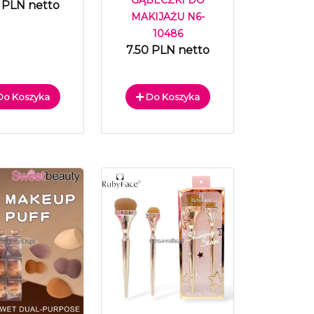
GĄBECZKI DO
 PLN netto
MAKIJAŻU N6-
10486
7.50 PLN netto
o Koszyka
Do Koszyka