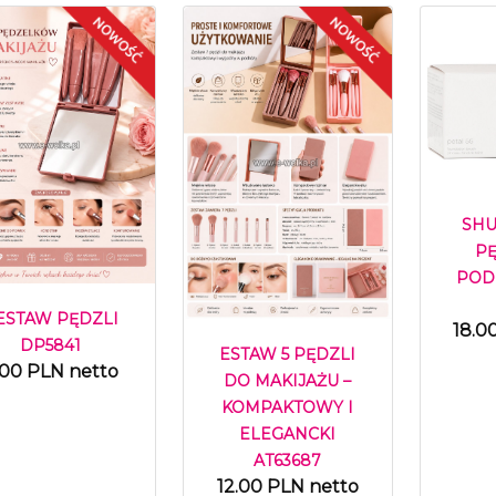
SHU
P
POD
ESTAW PĘDZLI
18.0
DP5841
ESTAW 5 PĘDZLI
.00 PLN netto
DO MAKIJAŻU –
KOMPAKTOWY I
ELEGANCKI
AT63687
12.00 PLN netto