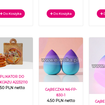
Do Koszyka
Do Koszyka
D
PLIKATOR DO
IJAŻU A2232110
.50 PLN netto
GĄBECZKA N6-FP-
830-1
4.50 PLN netto
GĄBE