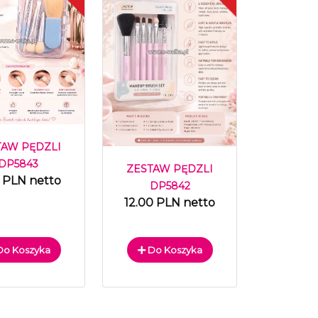
TAW PĘDZLI
DP5843
ZESTAW PĘDZLI
 PLN netto
DP5842
12.00 PLN netto
o Koszyka
Do Koszyka