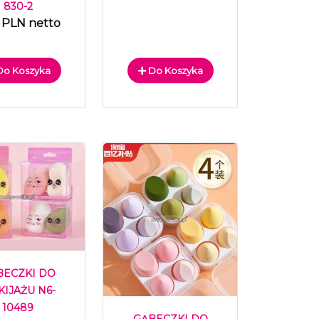
830-2
 PLN netto
o Koszyka
Do Koszyka
BECZKI DO
IJAŻU N6-
10489