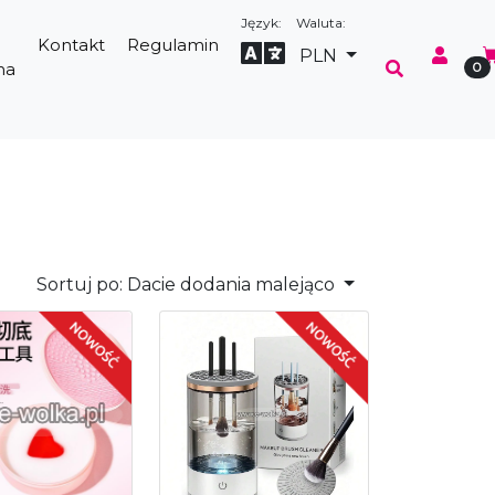
Język:
Waluta:
Kontakt
Regulamin
Select Language
▼
PLN
na
0
Sortuj po:
Dacie dodania malejąco