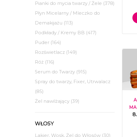
Pianki do mycia twarzy / Żele (378)
Płyn Micelarny / Mleczko do
Demakijażu (113)
Podkłady / Kremy BB (417)
Puder (164)
Rozświetlacz (149)
Róż (116)
Serum do Twarzy (915)
Spray do twarzy, Fixer, Utrwalacz
(85)
A
Żel nawilżający (39)
MAK
8
WŁOSY
Lakier, Wosk, Żel do Włosów (30)