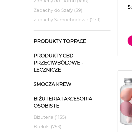
Zapachy do Domu (490)
5
Zapachy do Szafy (39)
Zapachy Samochodowe (279)
PRODUKTY TOPFACE
PRODUKTY CBD,
PRZECIWBÓLOWE -
LECZNICZE
SMOCZA KREW
BIŻUTERIA I AKCESORIA
OSOBISTE
Biżuteria (1155)
Breloki (753)