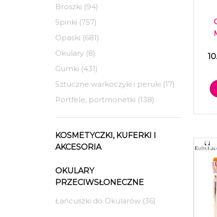
Broszki (94)
Spinki (757)
Opaski (681)
Okulary (8)
10
Gumki (431)
Sztuczne warkoczyki i peruki (17)
Portfele, portmonetki (138)
KOSMETYCZKI, KUFERKI I
AKCESORIA
OKULARY
PRZECIWSŁONECZNE
Łańcuszki do Okularów (36)