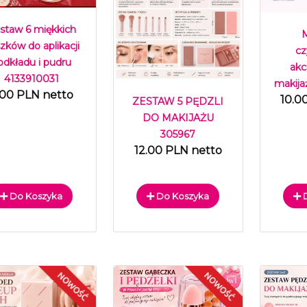
staw 6 miękkich
zków do aplikacji
cz
odkładu i pudru
akc
4133910031
makija
.00 PLN netto
10.0
ZESTAW 5 PĘDZLI
DO MAKIJAŻU
305967
12.00 PLN netto
Do Koszyka
Do Koszyka
D