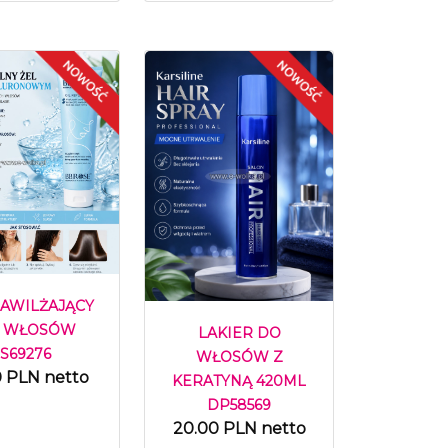
NAWILŻAJĄCY
 WŁOSÓW
LAKIER DO
S69276
WŁOSÓW Z
0 PLN netto
KERATYNĄ 420ML
DP58569
20.00 PLN netto