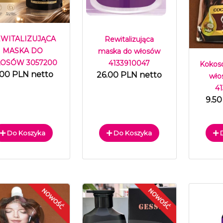
WITALIZUJĄCA
Rewitalizująca
MASKA DO
maska do włosów
OSÓW 3057200
4133910047
Kokos
.00 PLN netto
26.00 PLN netto
wło
4
9.50
Do Koszyka
Do Koszyka
D