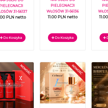
PIELEGNACJI
PI
PIELEGNACJI
WŁOSÓW 31-56136
WŁOS
OSÓW 31-56137
11.00 PLN netto
11.0
1.00 PLN netto
Do Koszyka
Do Koszyka
D