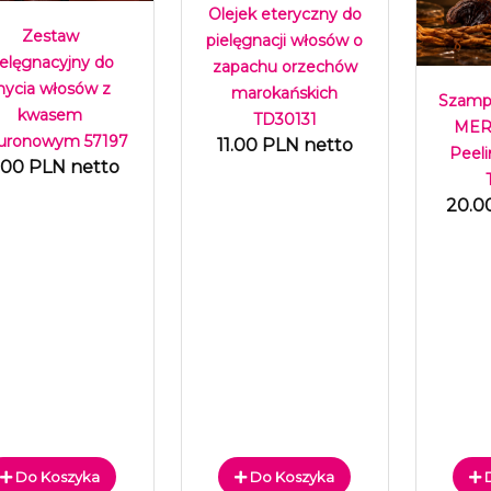
Olejek eteryczny do
Zestaw
pielęgnacji włosów o
ielęgnacyjny do
zapachu orzechów
ycia włosów z
marokańskich
Szamp
kwasem
TD30131
MER
luronowym 57197
11.00 PLN netto
Peeli
.00 PLN netto
20.0
Do Koszyka
Do Koszyka
D