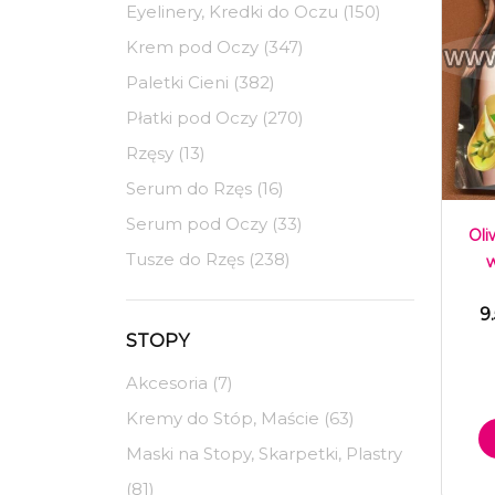
Eyelinery, Kredki do Oczu (150)
Krem pod Oczy (347)
Paletki Cieni (382)
Płatki pod Oczy (270)
Rzęsy (13)
Serum do Rzęs (16)
Serum pod Oczy (33)
Ol
Tusze do Rzęs (238)
9
STOPY
Akcesoria (7)
Kremy do Stóp, Maście (63)
Maski na Stopy, Skarpetki, Plastry
(81)