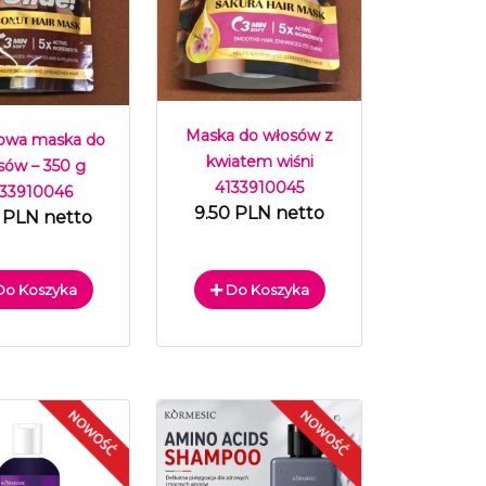
Maska do włosów z
owa maska do
kwiatem wiśni
sów – 350 g
4133910045
133910046
9.50 PLN netto
 PLN netto
o Koszyka
Do Koszyka