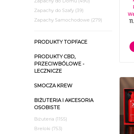
Zapachy do Domu (490)
Zapachy do Szafy (39)
WŁ
Zapachy Samochodowe (279)
1
PRODUKTY TOPFACE
PRODUKTY CBD,
PRZECIWBÓLOWE -
LECZNICZE
SMOCZA KREW
BIŻUTERIA I AKCESORIA
OSOBISTE
Biżuteria (1155)
Breloki (753)