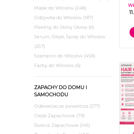
WŁ
Maski do Włosów (248)
1
Odżywka do Włosów (187)
Peeling do Skóry Głowy (6)
Serum, Olejki, Spray do Włosów
(257)
Szampon do Włosów (458)
Farby do Włosów (6)
ZAPACHY DO DOMU I
SAMOCHODU
Odświeżacze powietrza (277)
Olejki Zapachowe (79)
Świece Zapachowe (145)