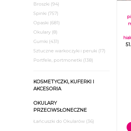
Broszki (94)
Spinki (757)
p
Opaski (681)
m
Okulary (8)
hia
Gumki (431)
51
Sztuczne warkoczyki i peruki (17)
Portfele, portmonetki (138)
KOSMETYCZKI, KUFERKI I
AKCESORIA
OKULARY
PRZECIWSŁONECZNE
Łańcuszki do Okularów (36)