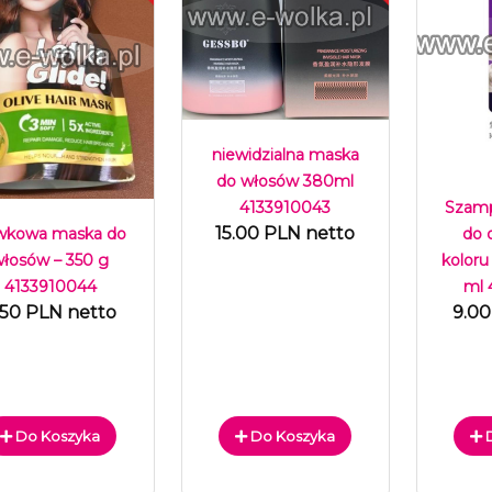
niewidzialna maska
do włosów 380ml
Szamp
4133910043
15.00 PLN netto
do 
iwkowa maska do
koloru
włosów – 350 g
ml 
4133910044
9.00
.50 PLN netto
Do Koszyka
Do Koszyka
D