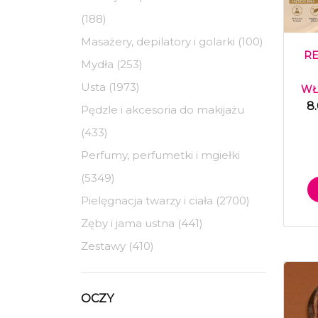
(188)
Masażery, depilatory i golarki (100)
RE
Mydła (253)
Usta (1973)
WŁ
8
Pędzle i akcesoria do makijażu
(433)
Perfumy, perfumetki i mgiełki
(5349)
Pielęgnacja twarzy i ciała (2700)
Zęby i jama ustna (441)
Zestawy (410)
OCZY