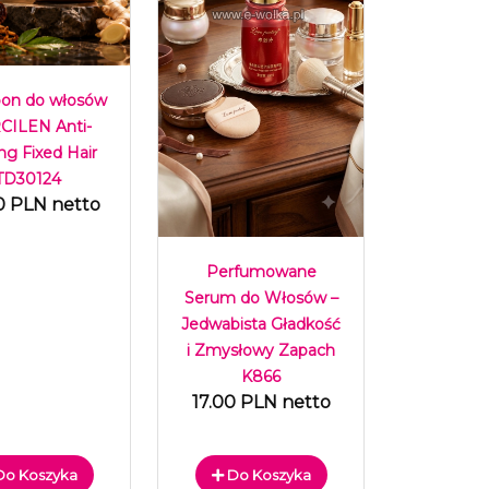
on do włosów
CILEN Anti-
ng Fixed Hair
TD30124
0 PLN netto
Perfumowane
Serum do Włosów –
Jedwabista Gładkość
i Zmysłowy Zapach
K866
17.00 PLN netto
o Koszyka
Do Koszyka