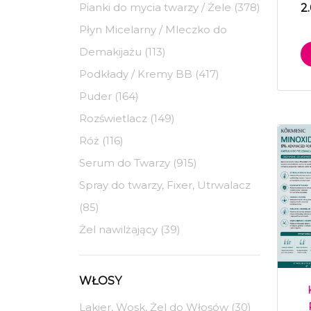
Pianki do mycia twarzy / Żele (378)
2
Płyn Micelarny / Mleczko do
Demakijażu (113)
Podkłady / Kremy BB (417)
Puder (164)
Rozświetlacz (149)
Róż (116)
Serum do Twarzy (915)
Spray do twarzy, Fixer, Utrwalacz
(85)
Żel nawilżający (39)
WŁOSY
Lakier, Wosk, Żel do Włosów (30)