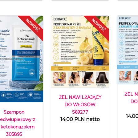
ŻEL 
ŻEL NAWILŻAJĄCY
DO
DO WŁOSÓW
S69277
Szampon
14.0
14.00 PLN netto
zeciwłupieżowy z
 ketokonazolem
305895