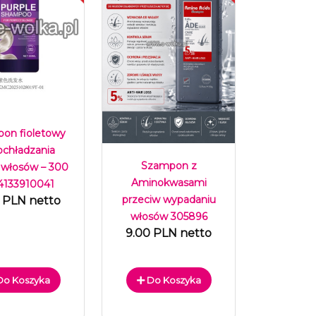
on fioletowy
ochładzania
Szampon z
 włosów – 300
Aminokwasami
4133910041
przeciw wypadaniu
 PLN netto
włosów 305896
9.00 PLN netto
o Koszyka
Do Koszyka