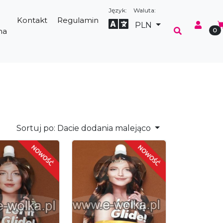
Język:
Waluta:
Kontakt
Regulamin
Select Language
▼
PLN
na
0
Sortuj po:
Dacie dodania malejąco