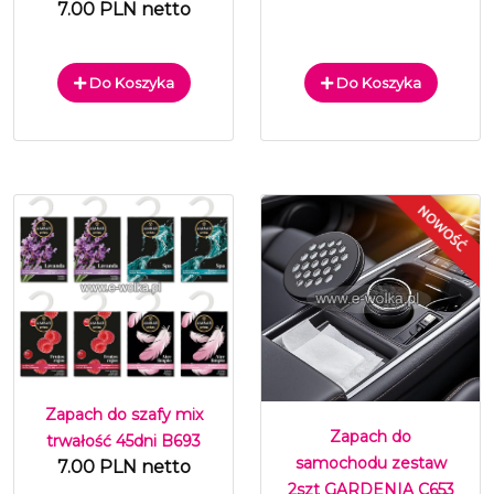
7.00 PLN netto
Do Koszyka
Do Koszyka
Zapach do szafy mix
Zapach do
trwałość 45dni B693
samochodu zestaw
7.00 PLN netto
2szt GARDENIA C653