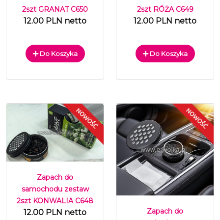
2szt GRANAT C650
2szt RÓŻA C649
12.00 PLN netto
12.00 PLN netto
Do Koszyka
Do Koszyka
Zapach do
samochodu zestaw
2szt KONWALIA C648
Zapach do
12.00 PLN netto