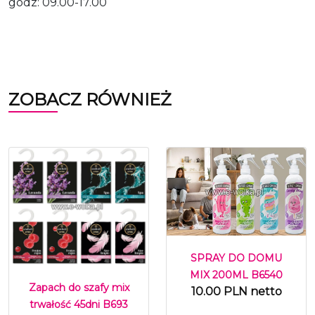
godz: 09.00-17.00
ZOBACZ RÓWNIEŻ
SPRAY DO DOMU
MIX 200ML B6540
Zapach do szafy mix
10.00 PLN netto
trwałość 45dni B693