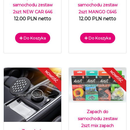
samochodu zestaw
samochodu zestaw
2szt NEW CAR 646
2szt MANGO C645
12.00 PLN netto
12.00 PLN netto
Do Koszyka
Do Koszyka
Zapach do
samochodu zestaw
2szt mix zapach