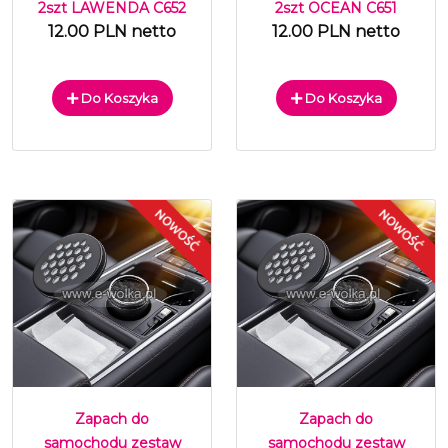
2szt LAWENDA C652
2szt OCEAN C651
12.00 PLN netto
12.00 PLN netto
Do Koszyka
Do Koszyka
Zapach do
Zapach do
samochodu zestaw
samochodu zestaw