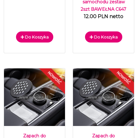
samochodu zestaw
2szt BAWEŁNA C647
12.00 PLN netto
Do Koszyka
Do Koszyka
Zapach do
Zapach do