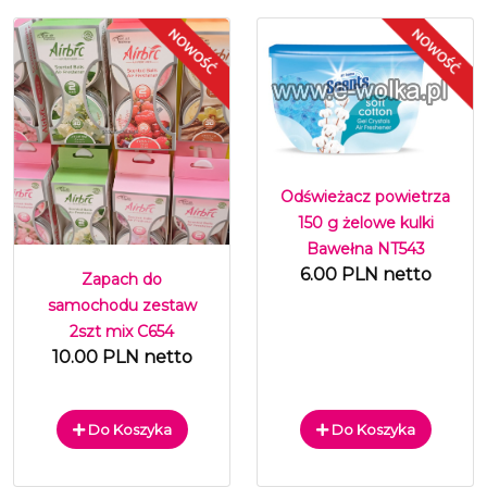
Odświeżacz powietrza
150 g żelowe kulki
Bawełna NT543
6.00 PLN netto
Zapach do
samochodu zestaw
2szt mix C654
10.00 PLN netto
Do Koszyka
Do Koszyka