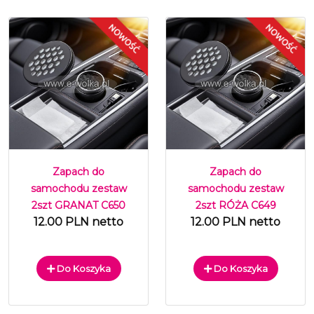
Zapach do
Zapach do
samochodu zestaw
samochodu zestaw
2szt GRANAT C650
2szt RÓŻA C649
12.00 PLN netto
12.00 PLN netto
Do Koszyka
Do Koszyka