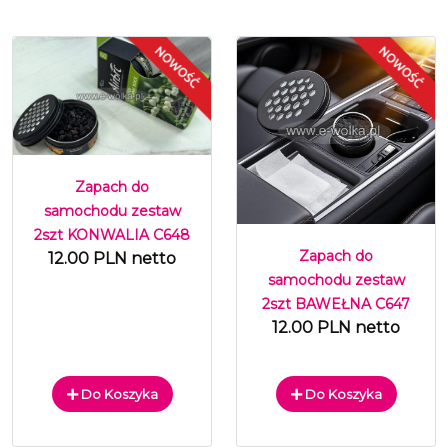
Zapach do
samochodu zestaw
2szt KONWALIA C648
Zapach do
12.00 PLN netto
samochodu zestaw
2szt BAWEŁNA C647
12.00 PLN netto
Do Koszyka
Do Koszyka