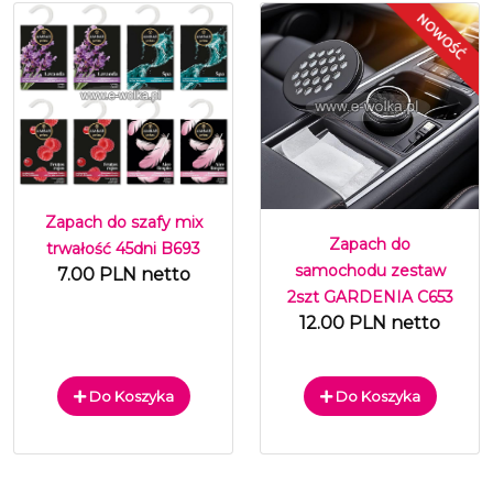
Zapach do szafy mix
Zapach do
trwałość 45dni B693
samochodu zestaw
7.00 PLN netto
2szt GARDENIA C653
12.00 PLN netto
Do Koszyka
Do Koszyka