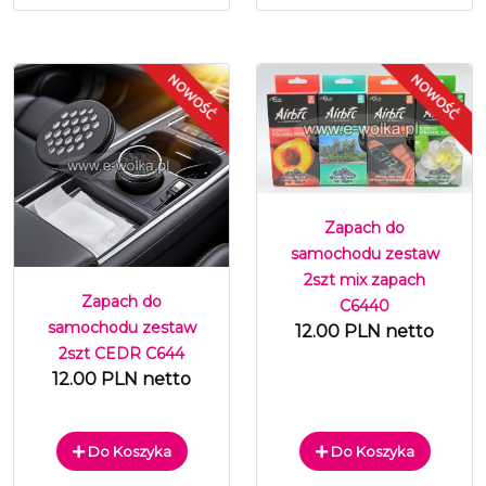
Zapach do
samochodu zestaw
2szt mix zapach
Zapach do
C6440
samochodu zestaw
12.00 PLN netto
2szt CEDR C644
12.00 PLN netto
Do Koszyka
Do Koszyka