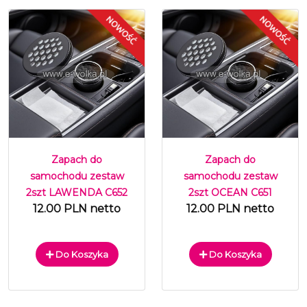
Zapach do
Zapach do
samochodu zestaw
samochodu zestaw
2szt LAWENDA C652
2szt OCEAN C651
12.00 PLN netto
12.00 PLN netto
Do Koszyka
Do Koszyka