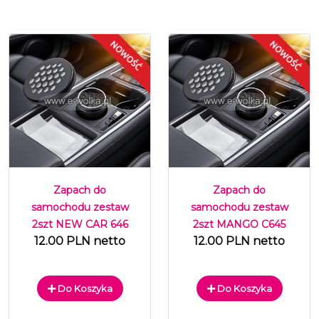
Zapach do
Zapach do
samochodu zestaw
samochodu zestaw
2szt NEW CAR 646
2szt MANGO C645
12.00 PLN netto
12.00 PLN netto
Do Koszyka
Do Koszyka