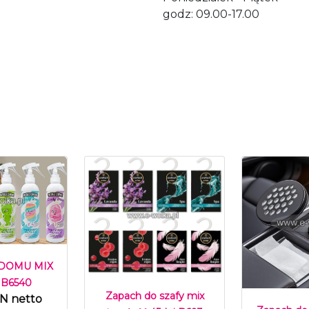
godz: 09.00-17.00
 DOMU MIX
 B6540
Zapach do szafy mix
LN netto