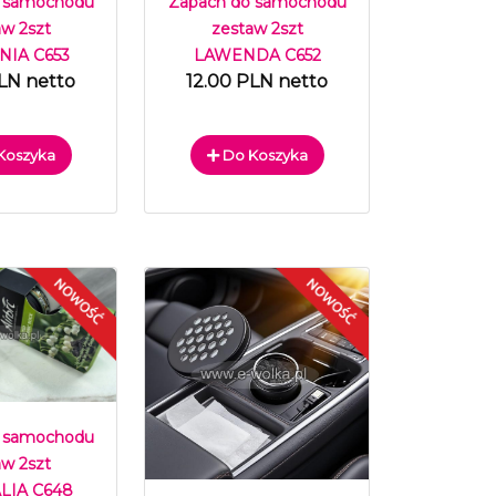
 samochodu
Zapach do samochodu
aw 2szt
zestaw 2szt
IA C653
LAWENDA C652
LN netto
12.00 PLN netto
Koszyka
Do Koszyka
 samochodu
aw 2szt
IA C648