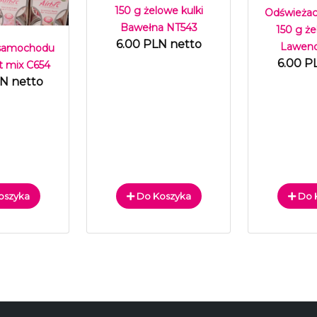
150 g żelowe kulki
Odświeżac
Bawełna NT543
150 g że
6.00 PLN netto
Lawend
 samochodu
6.00 P
t mix C654
LN netto
oszyka
Do Koszyka
Do 