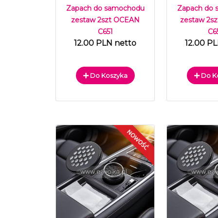
Zapach do samochodu
Zapach do
zestaw 2szt OCEAN
zestaw 2s
C651
C6
12.00 PLN netto
12.00 P
Do Koszyka
Do K