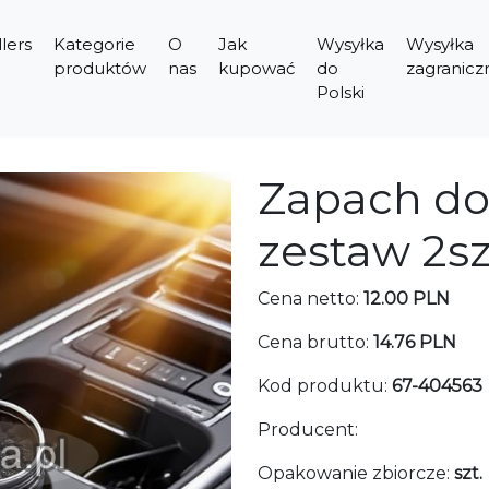
lers
Kategorie
O
Jak
Wysyłka
Wysyłka
produktów
nas
kupować
do
zagranicz
Polski
Zapach d
zestaw 2s
Cena netto:
12.00 PLN
Cena brutto:
14.76 PLN
Kod produktu:
67-404563
Producent:
Opakowanie zbiorcze:
szt.