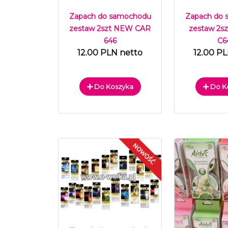
Zapach do samochodu
Zapach do
zestaw 2szt NEW CAR
zestaw 2
646
C6
12.00 PLN netto
12.00 P
Do Koszyka
Do K