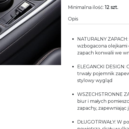
Minimalna ilość:
12 szt.
Opis
NATURALNY ZAPACH: Wy
wzbogacona olejkami 
zapach konwalii we 
ELEGANCKI DESIGN: Cz
trwały pojemnik zapew
stylowy wygląd
WSZECHSTRONNE ZAS
biur i małych pomiesz
zapachy, zapewniając 
DŁUGOTRWAŁY: W poró
powietrza, skały wul