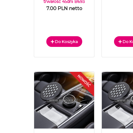
trwałość 45dni B693
7.00 PLN netto
Do Koszyka
Do K