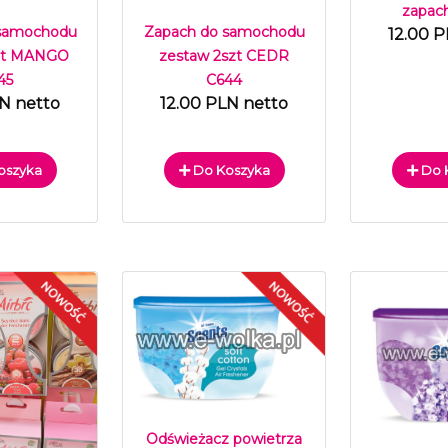
zapac
 samochodu
Zapach do samochodu
12.00 P
szt MANGO
zestaw 2szt CEDR
45
C644
LN netto
12.00 PLN netto
oszyka
Do Koszyka
Do 
Odświeżacz powietrza