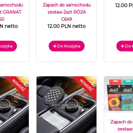
 samochodu
Zapach do samochodu
12.00 P
zt GRANAT
zestaw 2szt RÓŻA
50
C649
LN netto
12.00 PLN netto
oszyka
Do Koszyka
Do 
Zapach do
zestaw