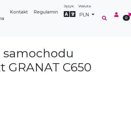
Język:
Waluta:
Kontakt
Regulamin
Select Language
▼
PLN
na
0
o samochodu
zt GRANAT C650