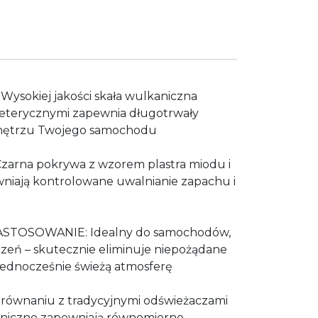
sokiej jakości skała wulkaniczna
eterycznymi zapewnia długotrwały
wnętrzu Twojego samochodu
arna pokrywa z wzorem plastra miodu i
niają kontrolowane uwalnianie zapachu i
TOSOWANIE: Idealny do samochodów,
czeń – skutecznie eliminuje niepożądane
jednocześnie świeżą atmosferę
wnaniu z tradycyjnymi odświeżaczami
kaniczne zapewniają równomierne