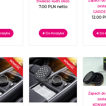
Zapach do
trwałość 45dni B693
zest
7.00 PLN netto
GARDEN
12.00 P
oszyka
Do Koszyka
Do 
Zapach do
zest
KONWAL