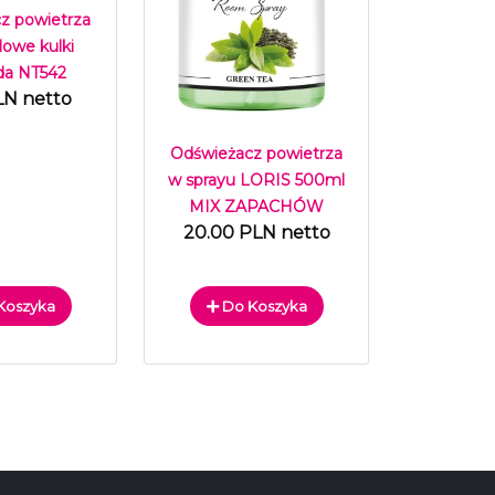
z powietrza
lowe kulki
a NT542
LN netto
Odświeżacz powietrza
w sprayu LORIS 500ml
MIX ZAPACHÓW
20.00 PLN netto
Koszyka
Do Koszyka