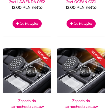
2szt LAWENDA C652
2szt OCEAN C651
12.00 PLN netto
12.00 PLN netto
Do Koszyka
Do Koszyka
Zapach do
Zapach do
samochodu zestaw
samochodu zestaw