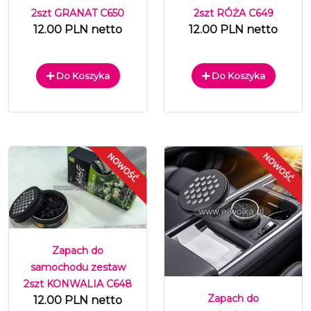
2szt GRANAT C650
2szt RÓŻA C649
12.00 PLN netto
12.00 PLN netto
Do Koszyka
Do Koszyka
Zapach do
samochodu zestaw
2szt KONWALIA C648
Zapach do
12.00 PLN netto