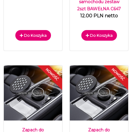
samochodu zestaw
2szt BAWEŁNA C647
12.00 PLN netto
Do Koszyka
Do Koszyka
Zapach do
Zapach do