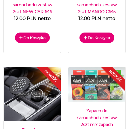
samochodu zestaw
samochodu zestaw
2szt NEW CAR 646
2szt MANGO C645
12.00 PLN netto
12.00 PLN netto
Do Koszyka
Do Koszyka
Zapach do
samochodu zestaw
2szt mix zapach