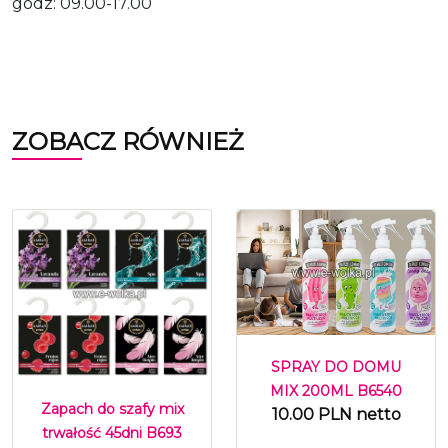
godz: 09.00-17.00
ZOBACZ RÓWNIEŻ
SPRAY DO DOMU
MIX 200ML B6540
Zapach do szafy mix
10.00 PLN netto
trwałość 45dni B693