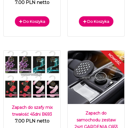
7.00 PLN netto
Do Koszyka
Do Koszyka
Zapach do szafy mix
Zapach do
trwałość 45dni B693
samochodu zestaw
7.00 PLN netto
2szt GARDENIA C653