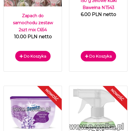
150 g żelowe kulki
Bawełna NT543
6.00 PLN netto
Zapach do
samochodu zestaw
2szt mix C654
10.00 PLN netto
Do Koszyka
Do Koszyka