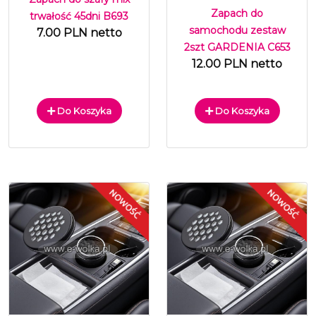
Zapach do
trwałość 45dni B693
samochodu zestaw
7.00 PLN netto
2szt GARDENIA C653
12.00 PLN netto
Do Koszyka
Do Koszyka