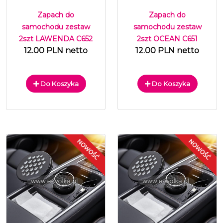
Zapach do
Zapach do
samochodu zestaw
samochodu zestaw
2szt LAWENDA C652
2szt OCEAN C651
12.00 PLN netto
12.00 PLN netto
Do Koszyka
Do Koszyka