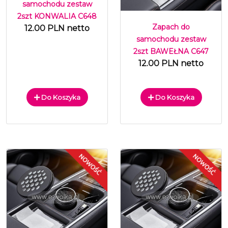
samochodu zestaw
2szt KONWALIA C648
Zapach do
12.00 PLN netto
samochodu zestaw
2szt BAWEŁNA C647
12.00 PLN netto
Do Koszyka
Do Koszyka