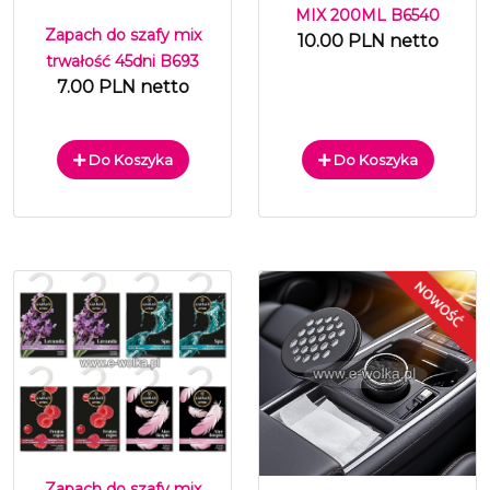
MIX 200ML B6540
Zapach do szafy mix
10.00 PLN netto
trwałość 45dni B693
7.00 PLN netto
Do Koszyka
Do Koszyka
Zapach do szafy mix