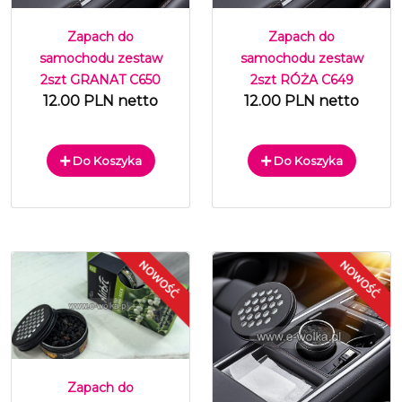
Zapach do
Zapach do
samochodu zestaw
samochodu zestaw
2szt GRANAT C650
2szt RÓŻA C649
12.00 PLN netto
12.00 PLN netto
Do Koszyka
Do Koszyka
Zapach do