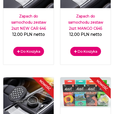
Zapach do
Zapach do
samochodu zestaw
samochodu zestaw
2szt NEW CAR 646
2szt MANGO C645
12.00 PLN netto
12.00 PLN netto
Do Koszyka
Do Koszyka