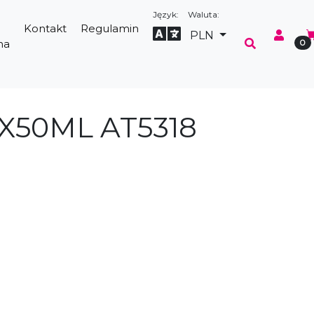
Język:
Waluta:
Kontakt
Regulamin
Select Language
▼
PLN
na
0
X50ML AT5318