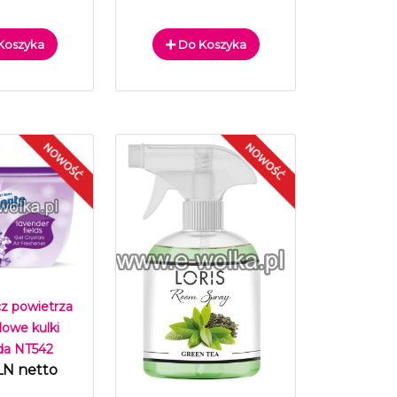
Koszyka
Do Koszyka
z powietrza
lowe kulki
a NT542
LN netto