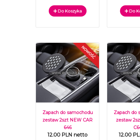
Do Koszyka
Do K
Zapach do samochodu
Zapach do
zestaw 2szt NEW CAR
zestaw 2
646
C6
12.00 PLN netto
12.00 P