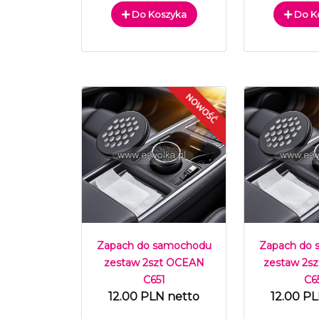
Do Koszyka
Do K
Zapach do samochodu
Zapach do
zestaw 2szt OCEAN
zestaw 2s
C651
C6
12.00 PLN netto
12.00 P