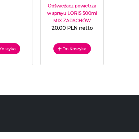
Odświeżacz powietrza
w sprayu LORIS 500ml
MIX ZAPACHÓW
20.00 PLN netto
Koszyka
Do Koszyka