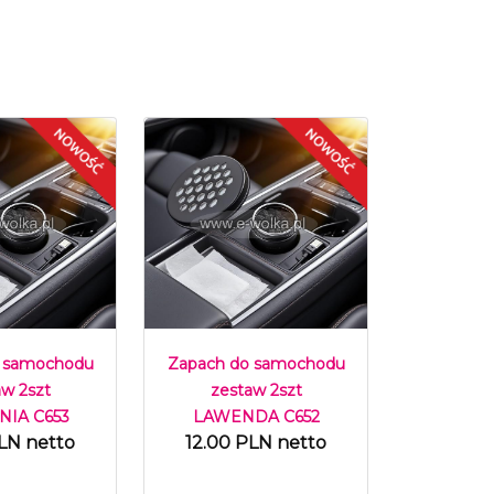
 samochodu
Zapach do samochodu
aw 2szt
zestaw 2szt
IA C653
LAWENDA C652
LN netto
12.00 PLN netto