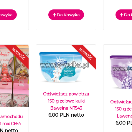
oszyka
Do Koszyka
Do 
Odświeżacz powietrza
150 g żelowe kulki
Odświeżac
Bawełna NT543
150 g że
6.00 PLN netto
Lawend
 samochodu
6.00 P
t mix C654
LN netto