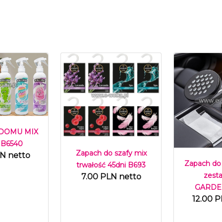
 DOMU MIX
 B6540
Zapach do szafy mix
LN netto
Zapach do
trwałość 45dni B693
zest
7.00 PLN netto
GARDEN
12.00 P