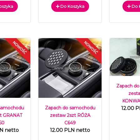
oszyka
Do Koszyka
Do 
Zapach do
zest
KONWAL
 samochodu
Zapach do samochodu
12.00 P
zt GRANAT
zestaw 2szt RÓŻA
50
C649
LN netto
12.00 PLN netto