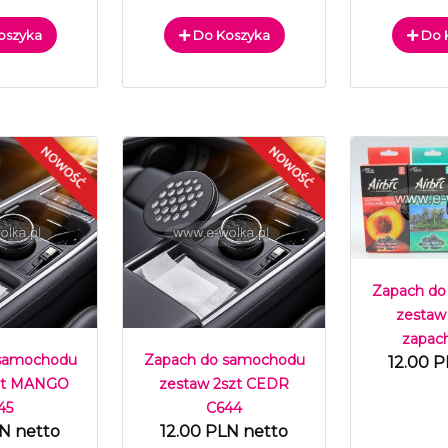
oszyka
Do Koszyka
Do 
Zapach do
zestaw
zapac
 samochodu
Zapach do samochodu
12.00 P
szt MANGO
zestaw 2szt CEDR
45
C644
LN netto
12.00 PLN netto