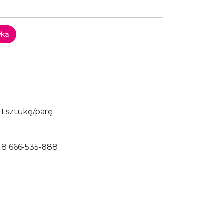
yka
1 sztukę/parę
48 666-535-888