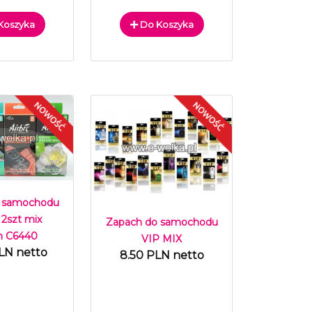
Koszyka
Do Koszyka
 samochodu
 2szt mix
Zapach do samochodu
h C6440
VIP MIX
LN netto
8.50 PLN netto