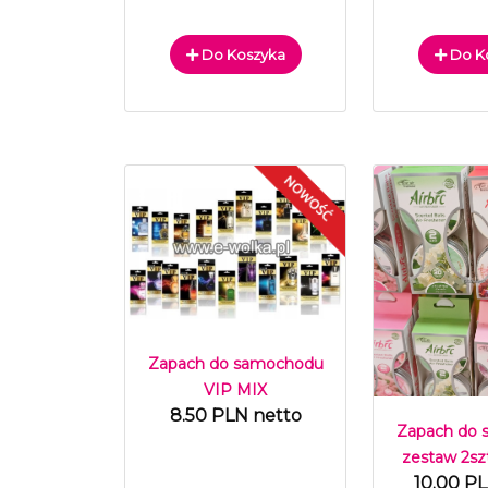
Do Koszyka
Do K
Zapach do samochodu
VIP MIX
8.50 PLN netto
Zapach do
zestaw 2sz
10.00 P