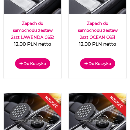
Zapach do
Zapach do
samochodu zestaw
samochodu zestaw
2szt LAWENDA C652
2szt OCEAN C651
12.00 PLN netto
12.00 PLN netto
Do Koszyka
Do Koszyka