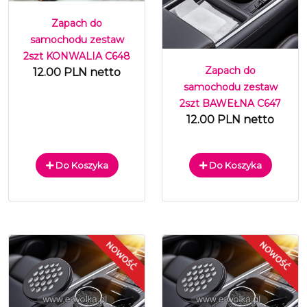
Zapach do
samochodu zestaw
2szt KONWALIA C648
Zapach do
12.00 PLN netto
samochodu zestaw
2szt BAWEŁNA C647
12.00 PLN netto
Do Koszyka
Do Koszyka