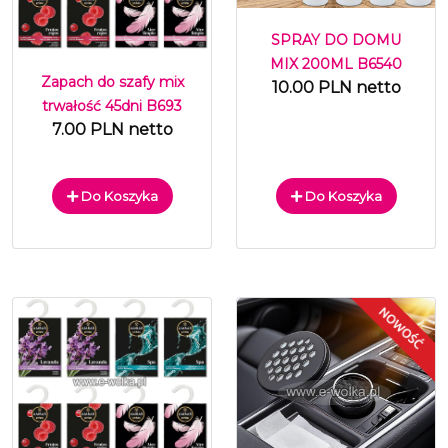
SPRAY DO DOMU
MIX 200ML B6540
Zapach do szafy mix
10.00 PLN netto
trwałość 45dni B693
7.00 PLN netto
Do Koszyka
Do Koszyka