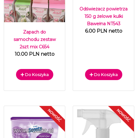
Odświeżacz powietrza
150 g żelowe kulki
Bawełna NT543
6.00 PLN netto
Zapach do
samochodu zestaw
2szt mix C654
10.00 PLN netto
Do Koszyka
Do Koszyka