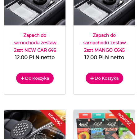
Zapach do
Zapach do
samochodu zestaw
samochodu zestaw
2szt NEW CAR 646
2szt MANGO C645
12.00 PLN netto
12.00 PLN netto
Do Koszyka
Do Koszyka