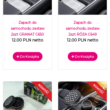
Zapach do
Zapach do
samochodu zestaw
samochodu zestaw
2szt GRANAT C650
2szt RÓŻA C649
12.00 PLN netto
12.00 PLN netto
Do Koszyka
Do Koszyka