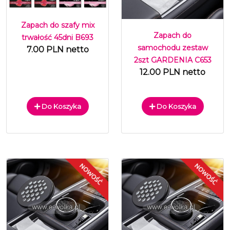
Zapach do szafy mix
Zapach do
trwałość 45dni B693
samochodu zestaw
7.00 PLN netto
2szt GARDENIA C653
12.00 PLN netto
Do Koszyka
Do Koszyka