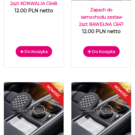
2szt KONWALIA C648
Zapach do
12.00 PLN netto
samochodu zestaw
2szt BAWEŁNA C647
12.00 PLN netto
Do Koszyka
Do Koszyka