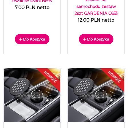
trwałość 45dni B693
samochodu zestaw
7.00 PLN netto
2szt GARDENIA C653
12.00 PLN netto
Do Koszyka
Do Koszyka