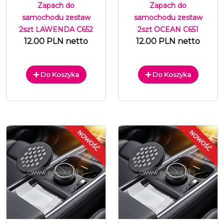
Zapach do
Zapach do
samochodu zestaw
samochodu zestaw
2szt LAWENDA C652
2szt OCEAN C651
12.00 PLN netto
12.00 PLN netto
Do Koszyka
Do Koszyka