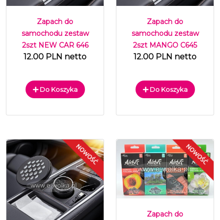
Zapach do
Zapach do
samochodu zestaw
samochodu zestaw
2szt NEW CAR 646
2szt MANGO C645
12.00 PLN netto
12.00 PLN netto
Do Koszyka
Do Koszyka
Zapach do