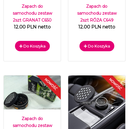
Zapach do
Zapach do
samochodu zestaw
samochodu zestaw
2szt GRANAT C650
2szt RÓŻA C649
12.00 PLN netto
12.00 PLN netto
Do Koszyka
Do Koszyka
Zapach do
samochodu zestaw