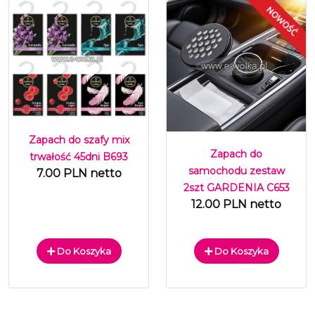
Zapach do szafy mix
Zapach do
trwałość 45dni B693
samochodu zestaw
7.00 PLN netto
2szt GARDENIA C653
12.00 PLN netto
Do Koszyka
Do Koszyka