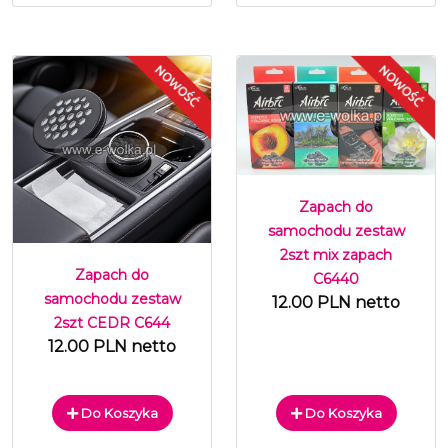
Zapach do
samochodu zestaw
2szt mix zapach
Zapach do
C6440
samochodu zestaw
12.00 PLN netto
2szt CEDR C644
12.00 PLN netto
Do Koszyka
Do Koszyka