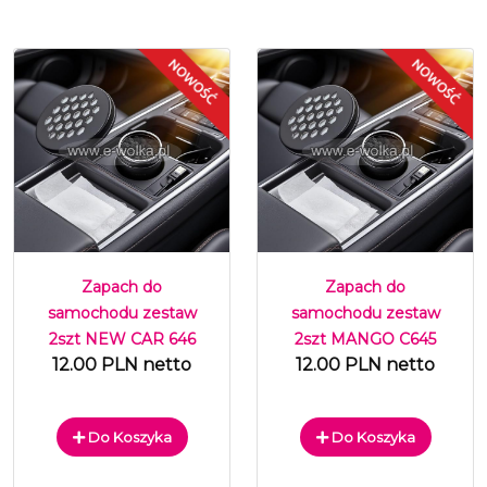
Zapach do
Zapach do
samochodu zestaw
samochodu zestaw
2szt NEW CAR 646
2szt MANGO C645
12.00 PLN netto
12.00 PLN netto
Do Koszyka
Do Koszyka