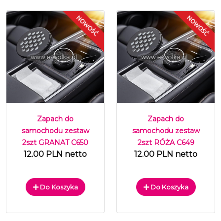
Zapach do
Zapach do
samochodu zestaw
samochodu zestaw
2szt GRANAT C650
2szt RÓŻA C649
12.00 PLN netto
12.00 PLN netto
Do Koszyka
Do Koszyka