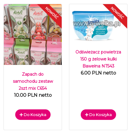
Odświeżacz powietrza
150 g żelowe kulki
Bawełna NT543
6.00 PLN netto
Zapach do
samochodu zestaw
2szt mix C654
10.00 PLN netto
Do Koszyka
Do Koszyka