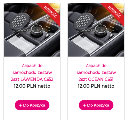
Zapach do
Zapach do
samochodu zestaw
samochodu zestaw
2szt LAWENDA C652
2szt OCEAN C651
12.00 PLN netto
12.00 PLN netto
Do Koszyka
Do Koszyka