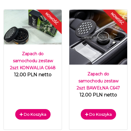
Zapach do
samochodu zestaw
2szt KONWALIA C648
Zapach do
12.00 PLN netto
samochodu zestaw
2szt BAWEŁNA C647
12.00 PLN netto
Do Koszyka
Do Koszyka