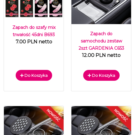
Zapach do szafy mix
Zapach do
trwałość 45dni B693
samochodu zestaw
7.00 PLN netto
2szt GARDENIA C653
12.00 PLN netto
Do Koszyka
Do Koszyka