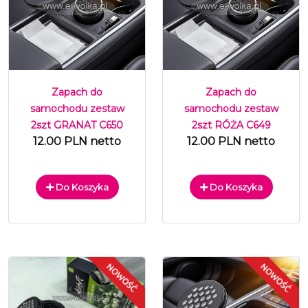
Zapach do
Zapach do
samochodu zestaw
samochodu zestaw
2szt GRANAT C650
2szt RÓŻA C649
12.00 PLN netto
12.00 PLN netto
Do Koszyka
Do Koszyka