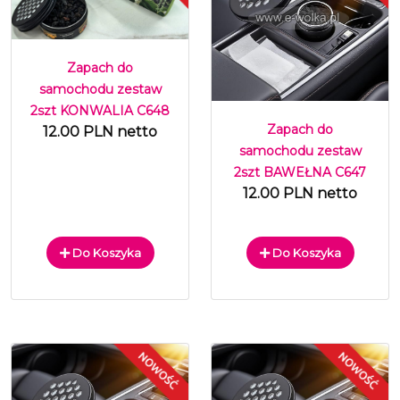
Zapach do
samochodu zestaw
2szt KONWALIA C648
Zapach do
12.00 PLN netto
samochodu zestaw
2szt BAWEŁNA C647
12.00 PLN netto
Do Koszyka
Do Koszyka