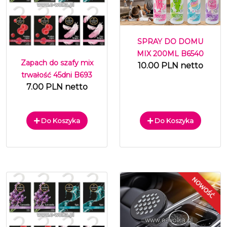
SPRAY DO DOMU
MIX 200ML B6540
Zapach do szafy mix
10.00 PLN netto
trwałość 45dni B693
7.00 PLN netto
Do Koszyka
Do Koszyka