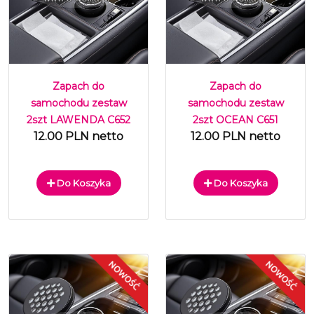
Zapach do
Zapach do
samochodu zestaw
samochodu zestaw
2szt LAWENDA C652
2szt OCEAN C651
12.00 PLN netto
12.00 PLN netto
Do Koszyka
Do Koszyka