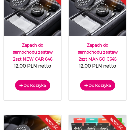
Zapach do
Zapach do
samochodu zestaw
samochodu zestaw
2szt NEW CAR 646
2szt MANGO C645
12.00 PLN netto
12.00 PLN netto
Do Koszyka
Do Koszyka