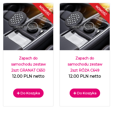
Zapach do
Zapach do
samochodu zestaw
samochodu zestaw
2szt GRANAT C650
2szt RÓŻA C649
12.00 PLN netto
12.00 PLN netto
Do Koszyka
Do Koszyka