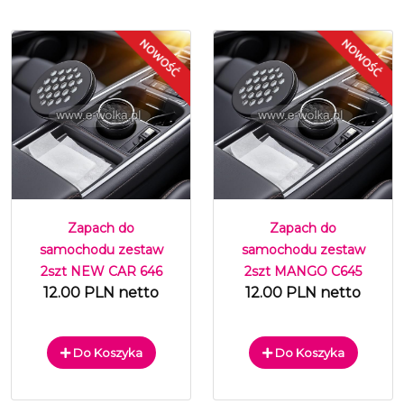
Zapach do
Zapach do
samochodu zestaw
samochodu zestaw
2szt NEW CAR 646
2szt MANGO C645
12.00 PLN netto
12.00 PLN netto
Do Koszyka
Do Koszyka