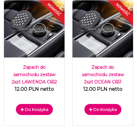
Zapach do
Zapach do
samochodu zestaw
samochodu zestaw
2szt LAWENDA C652
2szt OCEAN C651
12.00 PLN netto
12.00 PLN netto
Do Koszyka
Do Koszyka