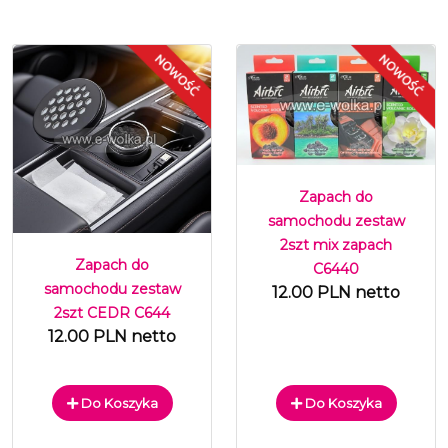
Zapach do
samochodu zestaw
2szt mix zapach
Zapach do
C6440
samochodu zestaw
12.00 PLN netto
2szt CEDR C644
12.00 PLN netto
Do Koszyka
Do Koszyka