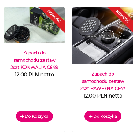
Zapach do
samochodu zestaw
2szt KONWALIA C648
Zapach do
12.00 PLN netto
samochodu zestaw
2szt BAWEŁNA C647
12.00 PLN netto
Do Koszyka
Do Koszyka