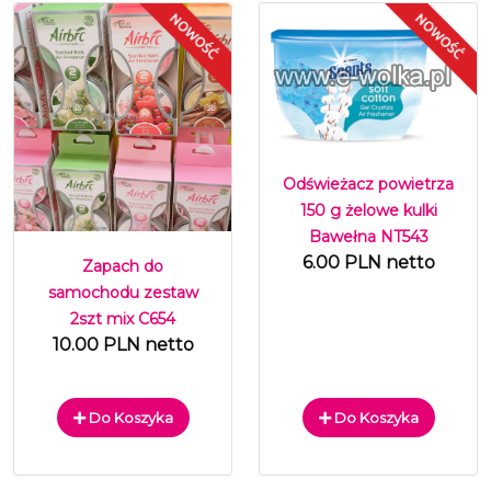
Odświeżacz powietrza
150 g żelowe kulki
Bawełna NT543
6.00 PLN netto
Zapach do
samochodu zestaw
2szt mix C654
10.00 PLN netto
Do Koszyka
Do Koszyka