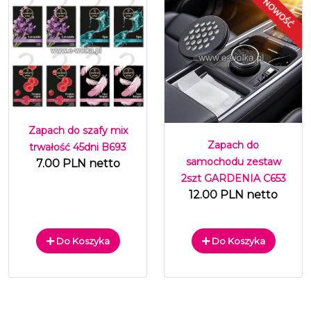
Zapach do szafy mix
Zapach do
trwałość 45dni B693
samochodu zestaw
7.00 PLN netto
2szt GARDENIA C653
12.00 PLN netto
Do Koszyka
Do Koszyka