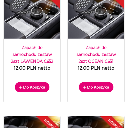
Zapach do
Zapach do
samochodu zestaw
samochodu zestaw
2szt LAWENDA C652
2szt OCEAN C651
12.00 PLN netto
12.00 PLN netto
Do Koszyka
Do Koszyka