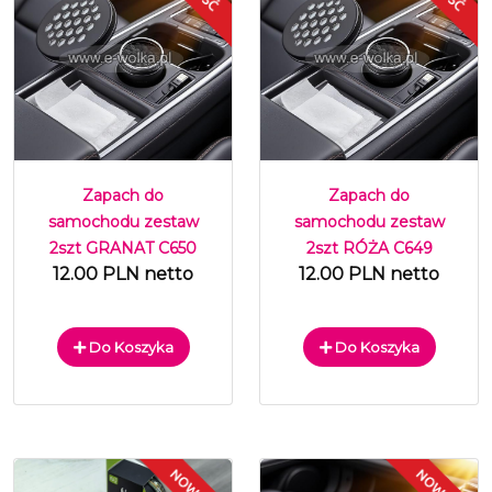
Zapach do
Zapach do
samochodu zestaw
samochodu zestaw
2szt GRANAT C650
2szt RÓŻA C649
12.00 PLN netto
12.00 PLN netto
Do Koszyka
Do Koszyka