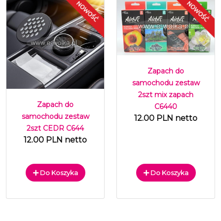
Zapach do
samochodu zestaw
2szt mix zapach
Zapach do
C6440
samochodu zestaw
12.00 PLN netto
2szt CEDR C644
12.00 PLN netto
Do Koszyka
Do Koszyka