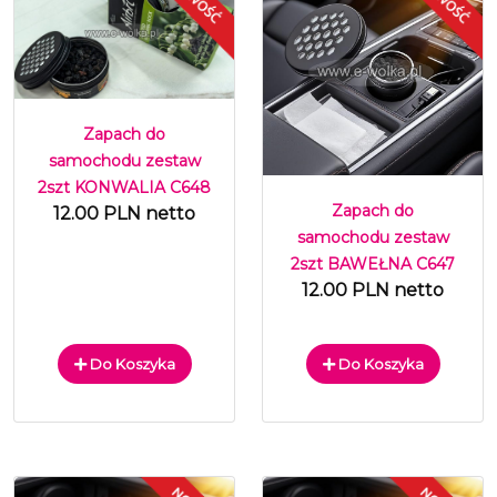
Zapach do
samochodu zestaw
2szt KONWALIA C648
Zapach do
12.00 PLN netto
samochodu zestaw
2szt BAWEŁNA C647
12.00 PLN netto
Do Koszyka
Do Koszyka