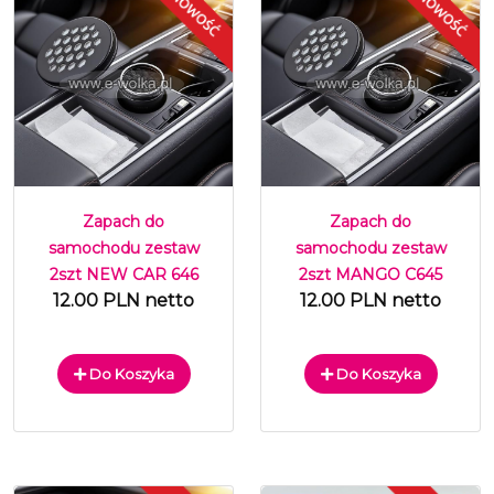
Zapach do
Zapach do
samochodu zestaw
samochodu zestaw
2szt NEW CAR 646
2szt MANGO C645
12.00 PLN netto
12.00 PLN netto
Do Koszyka
Do Koszyka