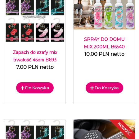
SPRAY DO DOMU
MIX 200ML B6540
Zapach do szafy mix
10.00 PLN netto
trwałość 45dni B693
7.00 PLN netto
Do Koszyka
Do Koszyka