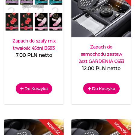
Zapach do szafy mix
Zapach do
trwałość 45dni B693
samochodu zestaw
7.00 PLN netto
2szt GARDENIA C653
12.00 PLN netto
Do Koszyka
Do Koszyka