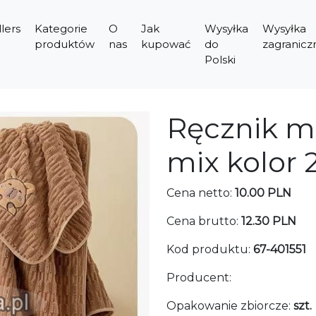
lers
Kategorie
O
Jak
Wysyłka
Wysyłka
produktów
nas
kupować
do
zagranicz
Polski
Ręcznik mi
mix kolor 
Cena netto:
10.00 PLN
Cena brutto:
12.30 PLN
Kod produktu:
67-401551
Producent:
Opakowanie zbiorcze:
szt.