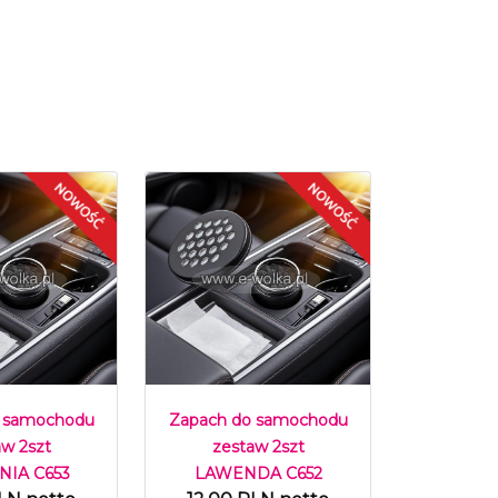
 samochodu
Zapach do samochodu
aw 2szt
zestaw 2szt
IA C653
LAWENDA C652