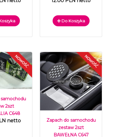
LN netto
12.00 PLN netto
Koszyka
Do Koszyka
 samochodu
aw 2szt
IA C648
Zapach do samochodu
LN netto
zestaw 2szt
BAWEŁNA C647