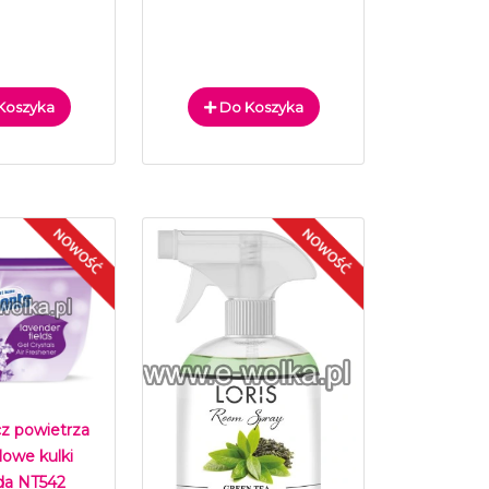
Koszyka
Do Koszyka
z powietrza
lowe kulki
a NT542