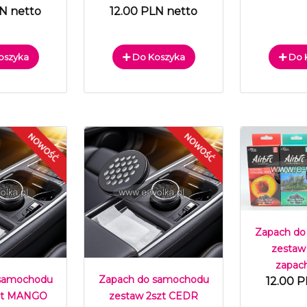
LN netto
12.00 PLN netto
oszyka
Do Koszyka
Do 
Zapach do
zestaw
zapac
 samochodu
Zapach do samochodu
12.00 P
szt MANGO
zestaw 2szt CEDR