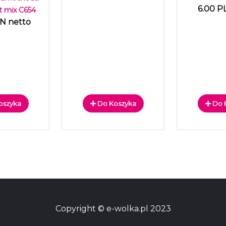
6.00 P
t mix C654
LN netto
oszyka
Do Koszyka
Do 
Copyright © e-wolka.pl 2023