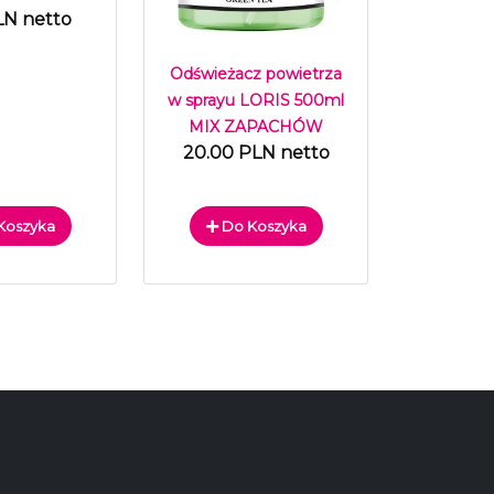
LN netto
Odświeżacz powietrza
w sprayu LORIS 500ml
MIX ZAPACHÓW
20.00 PLN netto
Koszyka
Do Koszyka