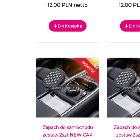
12.00 PLN netto
12.00 P
Do Koszyka
Do K
Zapach do samochodu
Zapach do
zestaw 2szt NEW CAR
zestaw 2