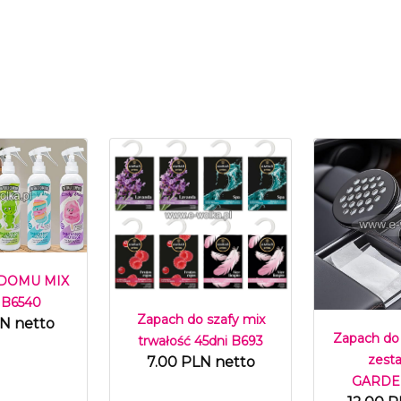
 DOMU MIX
 B6540
Zapach do szafy mix
LN netto
Zapach do
trwałość 45dni B693
zest
7.00 PLN netto
GARDEN