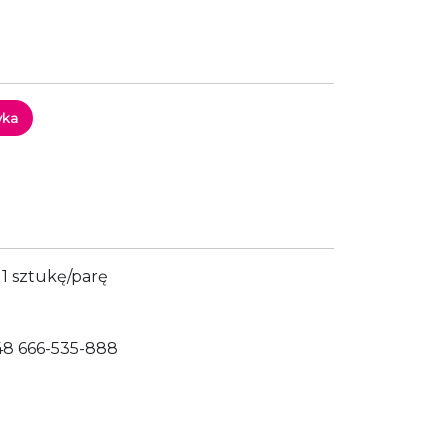
yka
1 sztukę/parę
48 666-535-888