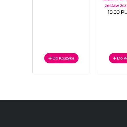
zestaw 2sz
10.00 P
Do Koszyka
Do K