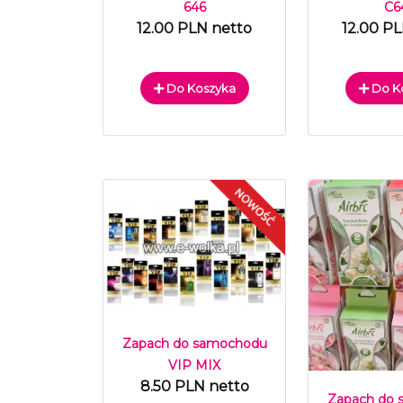
646
C6
12.00 PLN netto
12.00 P
Do Koszyka
Do K
Zapach do samochodu
VIP MIX
8.50 PLN netto
Zapach do