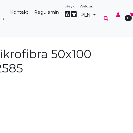
Język:
Waluta:
Kontakt
Regulamin
Select Language
▼
PLN
na
0
krofibra 50x100
2585