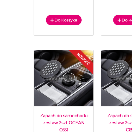
Do Koszyka
Do K
Zapach do samochodu
Zapach do
zestaw 2szt OCEAN
zestaw 2s
C651
C6