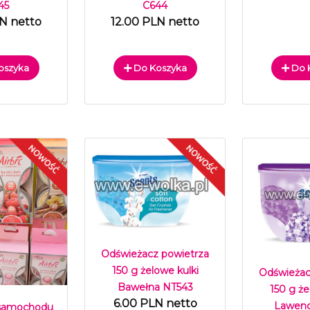
45
C644
LN netto
12.00 PLN netto
oszyka
Do Koszyka
Do 
Odświeżacz powietrza
150 g żelowe kulki
Odświeżac
Bawełna NT543
150 g że
6.00 PLN netto
Lawend
 samochodu