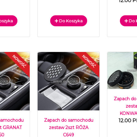
12.00 P
oszyka
Do Koszyka
Do 
Zapach do
zest
KONWAL
 samochodu
Zapach do samochodu
12.00 P
zt GRANAT
zestaw 2szt RÓŻA
50
C649