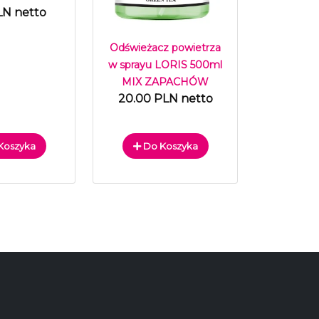
LN netto
Odświeżacz powietrza
w sprayu LORIS 500ml
MIX ZAPACHÓW
20.00 PLN netto
Koszyka
Do Koszyka