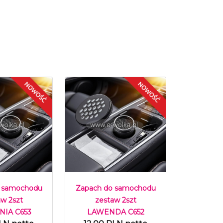
 samochodu
Zapach do samochodu
aw 2szt
zestaw 2szt
IA C653
LAWENDA C652