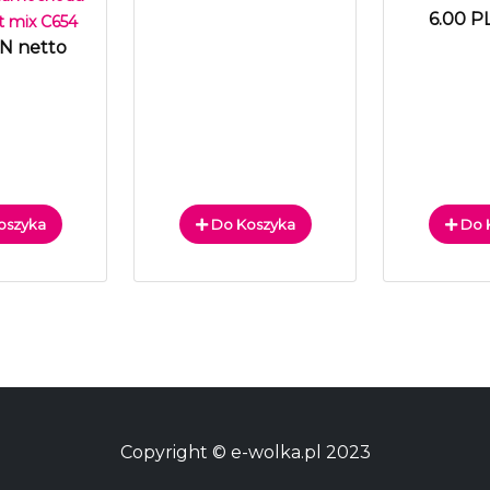
6.00 P
t mix C654
LN netto
oszyka
Do Koszyka
Do 
Copyright © e-wolka.pl 2023