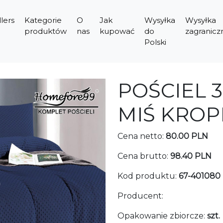
lers
Kategorie
O
Jak
Wysyłka
Wysyłka
produktów
nas
kupować
do
zagranicz
Polski
POŚCIEL 
MIŚ KROP
Cena netto:
80.00 PLN
Cena brutto:
98.40 PLN
Kod produktu:
67-401080
Producent:
Opakowanie zbiorcze:
szt.