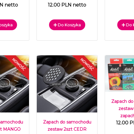
LN netto
12.00 PLN netto
oszyka
Do Koszyka
Do 
Zapach do
zestaw
zapac
 samochodu
Zapach do samochodu
12.00 P
szt MANGO
zestaw 2szt CEDR