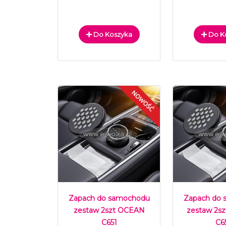
Do Koszyka
Do K
Zapach do samochodu
Zapach do
zestaw 2szt OCEAN
zestaw 2s
C651
C6