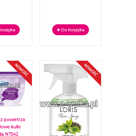
Koszyka
Do Koszyka
z powietrza
lowe kulki
a NT542