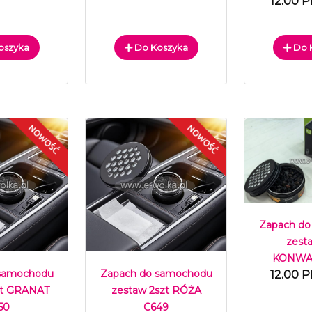
12.00 P
oszyka
Do Koszyka
Do 
Zapach do
zest
KONWAL
 samochodu
Zapach do samochodu
12.00 P
zt GRANAT
zestaw 2szt RÓŻA
50
C649