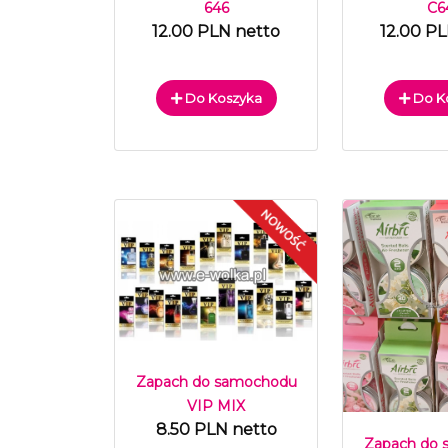
646
C6
12.00 PLN netto
12.00 P
Do Koszyka
Do K
Zapach do samochodu
VIP MIX
8.50 PLN netto
Zapach do