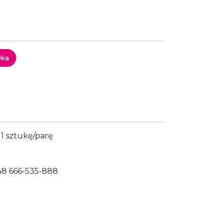
yka
1 sztukę/parę
48 666-535-888