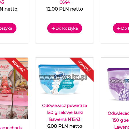
45
C644
LN netto
12.00 PLN netto
oszyka
Do Koszyka
Do 
Odświeżacz powietrza
150 g żelowe kulki
Odświeżac
Bawełna NT543
150 g że
6.00 PLN netto
Lawend
 samochodu