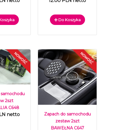
LN netto
12.00 PLN netto
Koszyka
Do Koszyka
 samochodu
aw 2szt
IA C648
Zapach do samochodu
LN netto
zestaw 2szt
BAWEŁNA C647