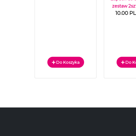
zestaw 2sz
10.00 P
Do Koszyka
Do K