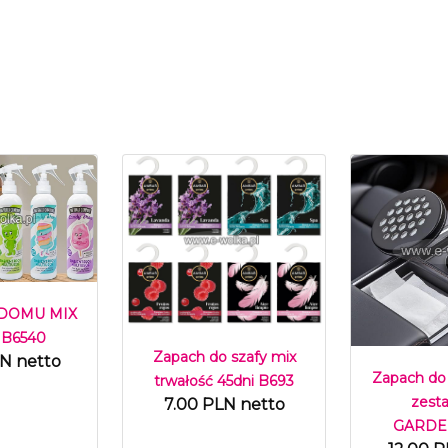
 DOMU MIX
 B6540
Zapach do szafy mix
LN netto
Zapach do
trwałość 45dni B693
zest
7.00 PLN netto
GARDEN