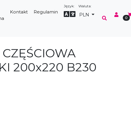
Język:
Waluta:
Kontakt
Regulamin
Select Language
▼
PLN
na
0
3 CZĘŚCIOWA
KI 200x220 B230