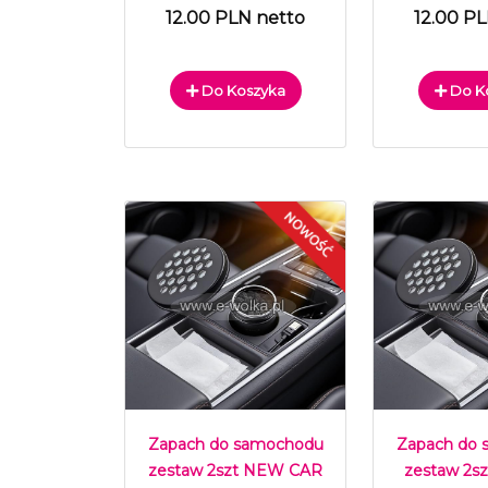
12.00 PLN netto
12.00 P
Do Koszyka
Do K
Zapach do samochodu
Zapach do
zestaw 2szt NEW CAR
zestaw 2