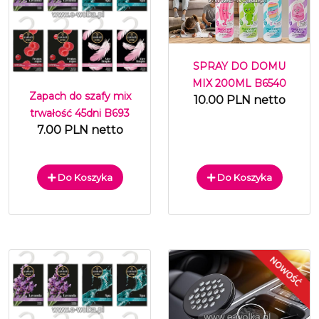
SPRAY DO DOMU
MIX 200ML B6540
Zapach do szafy mix
10.00 PLN netto
trwałość 45dni B693
7.00 PLN netto
Do Koszyka
Do Koszyka