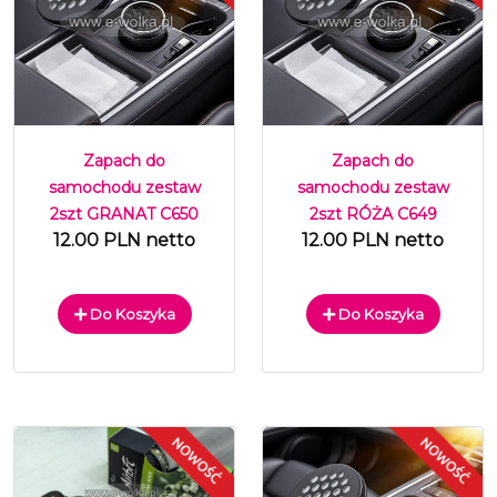
Zapach do
Zapach do
samochodu zestaw
samochodu zestaw
2szt GRANAT C650
2szt RÓŻA C649
12.00 PLN netto
12.00 PLN netto
Do Koszyka
Do Koszyka