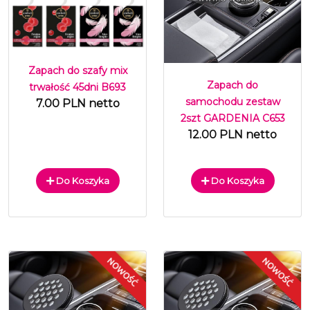
Zapach do szafy mix
Zapach do
trwałość 45dni B693
samochodu zestaw
7.00 PLN netto
2szt GARDENIA C653
12.00 PLN netto
Do Koszyka
Do Koszyka