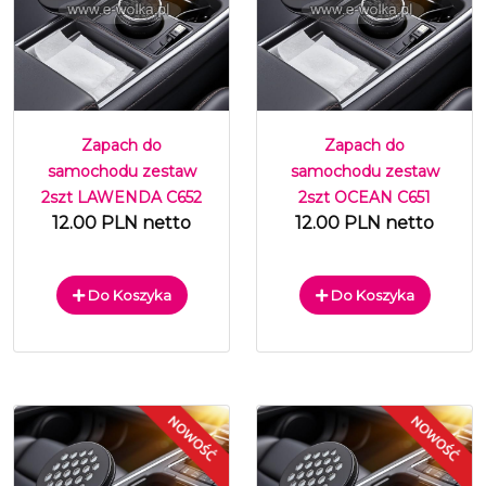
Zapach do
Zapach do
samochodu zestaw
samochodu zestaw
2szt LAWENDA C652
2szt OCEAN C651
12.00 PLN netto
12.00 PLN netto
Do Koszyka
Do Koszyka