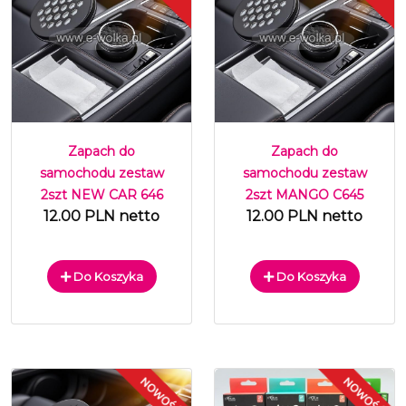
Zapach do
Zapach do
samochodu zestaw
samochodu zestaw
2szt NEW CAR 646
2szt MANGO C645
12.00 PLN netto
12.00 PLN netto
Do Koszyka
Do Koszyka