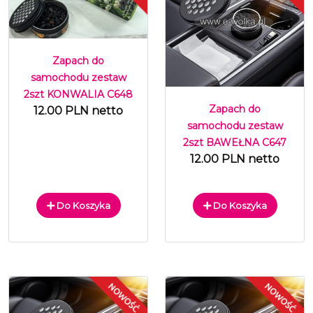
Zapach do
samochodu zestaw
2szt KONWALIA C648
Zapach do
12.00 PLN netto
samochodu zestaw
2szt BAWEŁNA C647
12.00 PLN netto
Do Koszyka
Do Koszyka