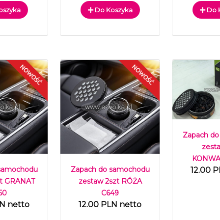
oszyka
Do Koszyka
Do 
Zapach do
zest
KONWAL
 samochodu
Zapach do samochodu
12.00 P
zt GRANAT
zestaw 2szt RÓŻA
50
C649
LN netto
12.00 PLN netto