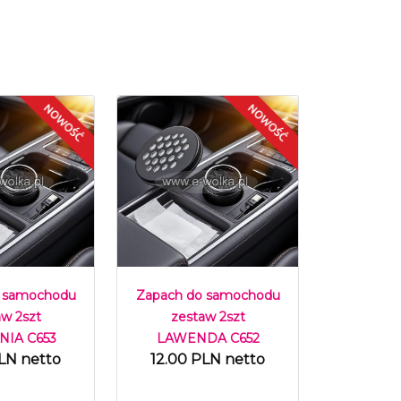
 samochodu
Zapach do samochodu
aw 2szt
zestaw 2szt
IA C653
LAWENDA C652
LN netto
12.00 PLN netto