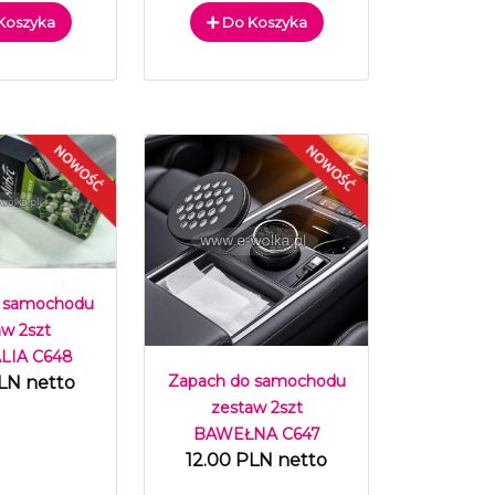
Koszyka
Do Koszyka
 samochodu
aw 2szt
IA C648
Zapach do samochodu
LN netto
zestaw 2szt
BAWEŁNA C647
12.00 PLN netto