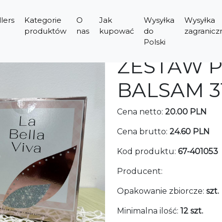
lers
Kategorie
O
Jak
Wysyłka
Wysyłka
produktów
nas
kupować
do
zagranicz
Polski
ZESTAW P
BALSAM 31
Cena netto:
20.00 PLN
Cena brutto:
24.60 PLN
Kod produktu:
67-401053
Producent:
Opakowanie zbiorcze:
szt.
Minimalna ilość:
12 szt.