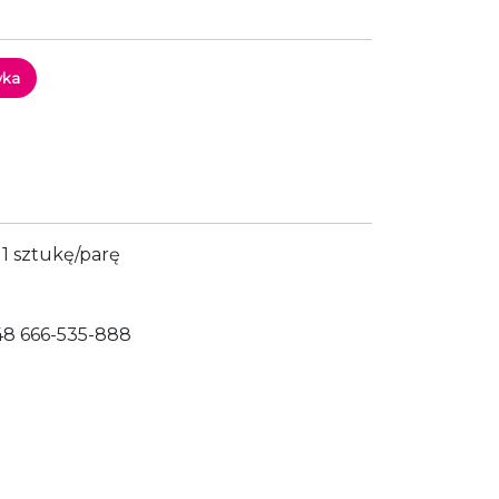
yka
1 sztukę/parę
48 666-535-888