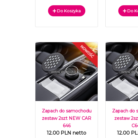
Do Koszyka
Do K
Zapach do samochodu
Zapach do
zestaw 2szt NEW CAR
zestaw 2
646
C6
12.00 PLN netto
12.00 P