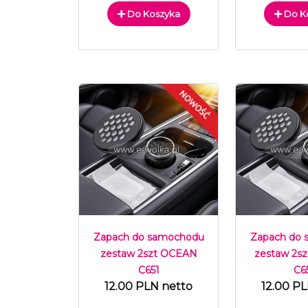
Do Koszyka
Do K
Zapach do samochodu
Zapach do
zestaw 2szt OCEAN
zestaw 2s
C651
C6
12.00 PLN netto
12.00 P