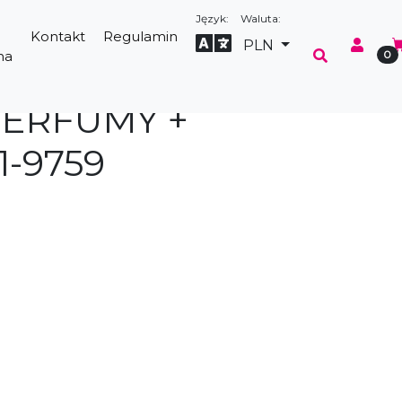
Język:
Waluta:
Kontakt
Regulamin
Select Language
▼
PLN
na
0
ERFUMY +
-9759