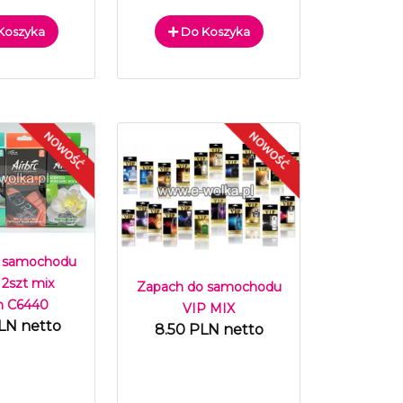
Koszyka
Do Koszyka
 samochodu
 2szt mix
Zapach do samochodu
h C6440
VIP MIX
LN netto
8.50 PLN netto