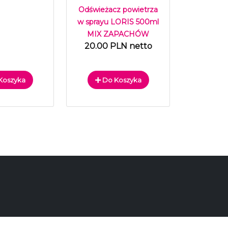
Odświeżacz powietrza
w sprayu LORIS 500ml
MIX ZAPACHÓW
20.00 PLN netto
Koszyka
Do Koszyka