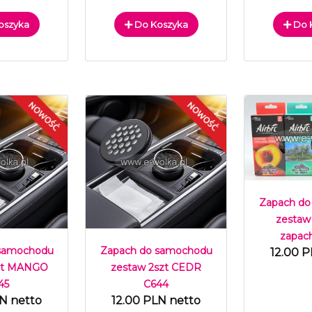
oszyka
Do Koszyka
Do 
Zapach do
zestaw
zapac
 samochodu
Zapach do samochodu
12.00 P
szt MANGO
zestaw 2szt CEDR
45
C644
LN netto
12.00 PLN netto