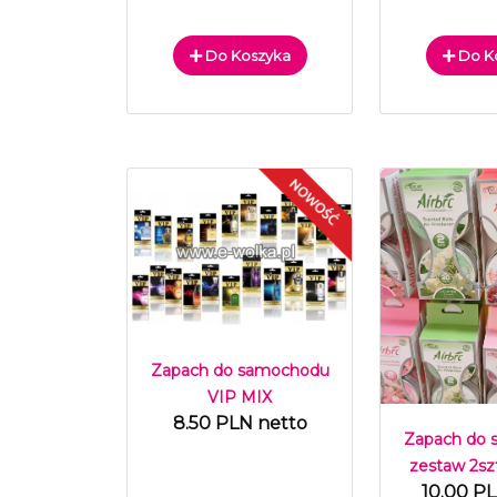
Do Koszyka
Do K
Zapach do samochodu
VIP MIX
8.50 PLN netto
Zapach do
zestaw 2sz
10.00 P