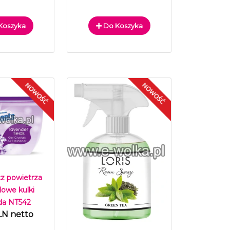
Koszyka
Do Koszyka
z powietrza
lowe kulki
a NT542
LN netto