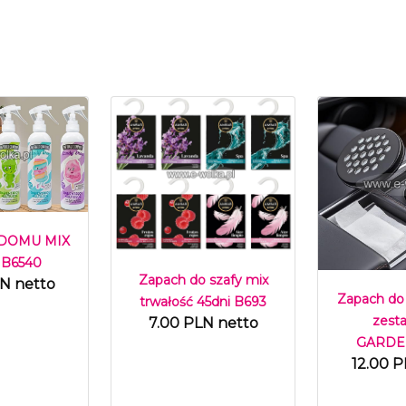
 DOMU MIX
 B6540
Zapach do szafy mix
LN netto
Zapach do
trwałość 45dni B693
zest
7.00 PLN netto
GARDEN
12.00 P