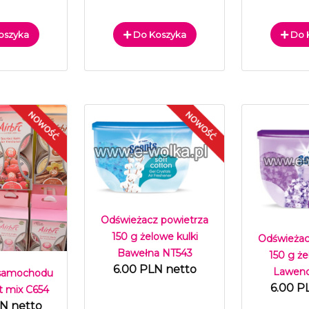
oszyka
Do Koszyka
Do 
Odświeżacz powietrza
150 g żelowe kulki
Odświeżac
Bawełna NT543
150 g że
6.00 PLN netto
Lawend
 samochodu
6.00 P
t mix C654
LN netto