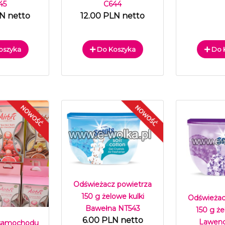
45
C644
LN netto
12.00 PLN netto
oszyka
Do Koszyka
Do 
Odświeżacz powietrza
150 g żelowe kulki
Odświeżac
Bawełna NT543
150 g że
6.00 PLN netto
Lawend
 samochodu