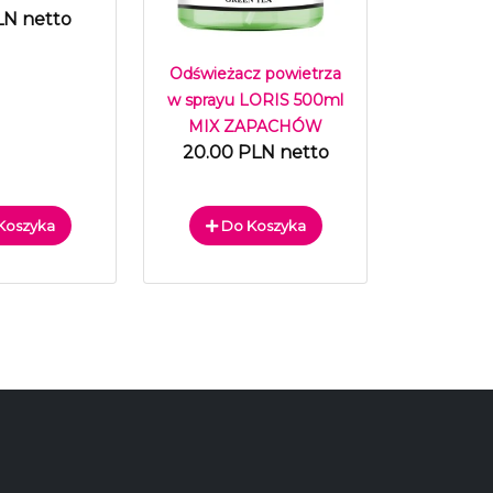
LN netto
Odświeżacz powietrza
w sprayu LORIS 500ml
MIX ZAPACHÓW
20.00 PLN netto
Koszyka
Do Koszyka