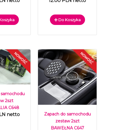
LN netto
12.00 PLN netto
Koszyka
Do Koszyka
 samochodu
aw 2szt
IA C648
Zapach do samochodu
LN netto
zestaw 2szt
BAWEŁNA C647