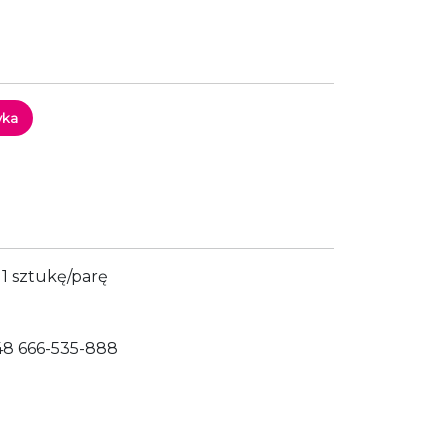
yka
1 sztukę/parę
48 666-535-888