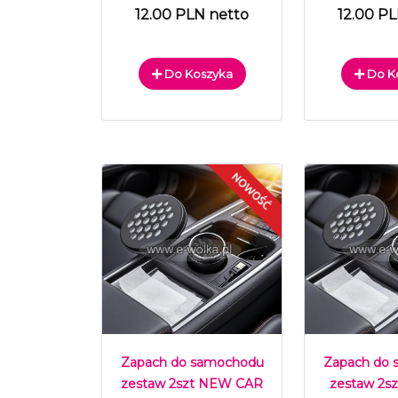
12.00 PLN netto
12.00 P
Do Koszyka
Do K
Zapach do samochodu
Zapach do
zestaw 2szt NEW CAR
zestaw 2