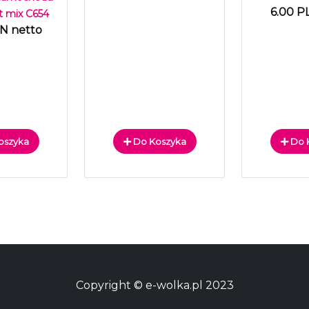
6.00 P
t mix C654
LN netto
oszyka
Do Koszyka
Do 
Copyright © e-wolka.pl 2023