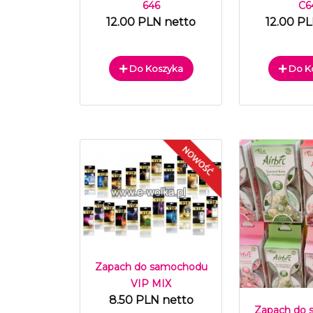
646
C6
12.00 PLN netto
12.00 P
Do Koszyka
Do K
Zapach do samochodu
VIP MIX
8.50 PLN netto
Zapach do