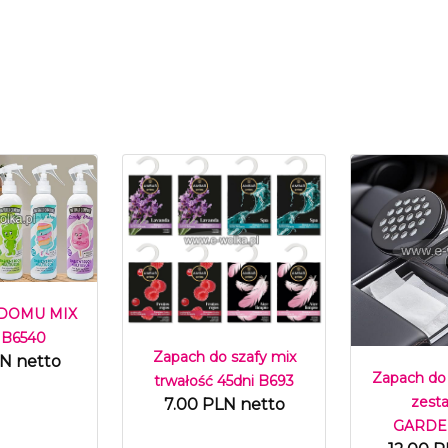
 DOMU MIX
 B6540
Zapach do szafy mix
LN netto
Zapach do
trwałość 45dni B693
zest
7.00 PLN netto
GARDEN