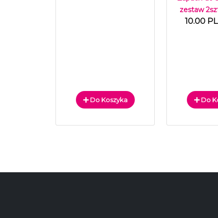
zestaw 2sz
10.00 P
Do Koszyka
Do K