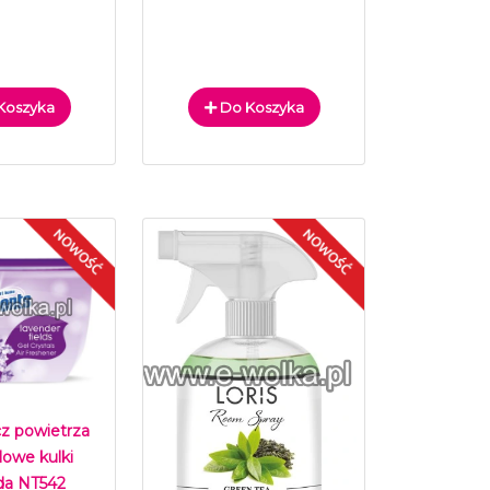
Koszyka
Do Koszyka
z powietrza
lowe kulki
a NT542