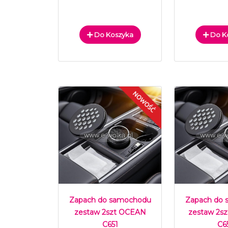
Do Koszyka
Do K
Zapach do samochodu
Zapach do
zestaw 2szt OCEAN
zestaw 2s
C651
C6