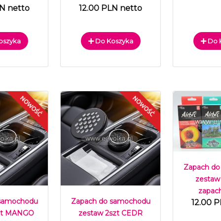
LN netto
12.00 PLN netto
oszyka
Do Koszyka
Do 
Zapach do
zestaw
zapac
 samochodu
Zapach do samochodu
12.00 P
szt MANGO
zestaw 2szt CEDR