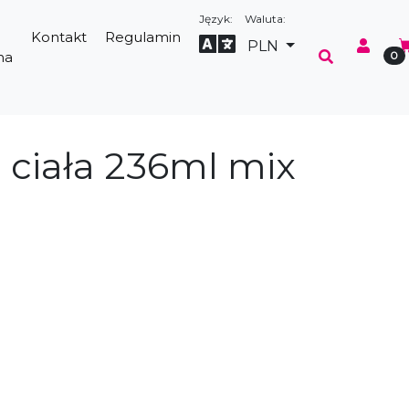
Język:
Waluta:
Kontakt
Regulamin
Select Language
▼
PLN
na
0
 ciała 236ml mix