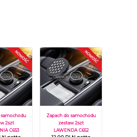
 samochodu
Zapach do samochodu
aw 2szt
zestaw 2szt
IA C653
LAWENDA C652