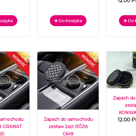
12.00 P
oszyka
Do Koszyka
Do 
Zapach do
zest
KONWAL
 samochodu
Zapach do samochodu
12.00 P
zt GRANAT
zestaw 2szt RÓŻA
50
C649