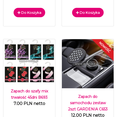
Do Koszyka
Do Koszyka
Zapach do szafy mix
Zapach do
trwałość 45dni B693
samochodu zestaw
7.00 PLN netto
2szt GARDENIA C653
12.00 PLN netto