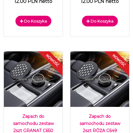
12.00 PLN netto
12.00 PLN netto
Do Koszyka
Do Koszyka
Zapach do
Zapach do
samochodu zestaw
samochodu zestaw
2szt GRANAT C650
2szt RÓŻA C649