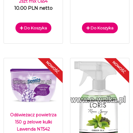
2szt mix C654
10.00 PLN netto
Do Koszyka
Do Koszyka
Odświeżacz powietrza
150 g żelowe kulki
Lawenda NT542