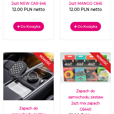
2szt NEW CAR 646
2szt MANGO C645
12.00 PLN netto
12.00 PLN netto
Do Koszyka
Do Koszyka
Zapach do
samochodu zestaw
2szt mix zapach
Zapach do
C6440