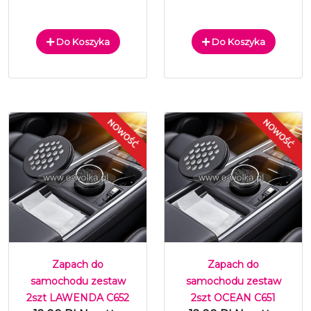
Do Koszyka
Do Koszyka
Zapach do
Zapach do
samochodu zestaw
samochodu zestaw
2szt LAWENDA C652
2szt OCEAN C651