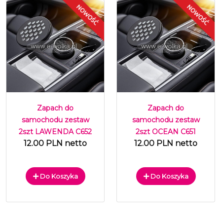
Zapach do
Zapach do
samochodu zestaw
samochodu zestaw
2szt LAWENDA C652
2szt OCEAN C651
12.00 PLN netto
12.00 PLN netto
Do Koszyka
Do Koszyka