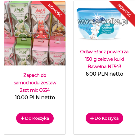
Odświeżacz powietrza
150 g żelowe kulki
Bawełna NT543
6.00 PLN netto
Zapach do
samochodu zestaw
2szt mix C654
10.00 PLN netto
Do Koszyka
Do Koszyka