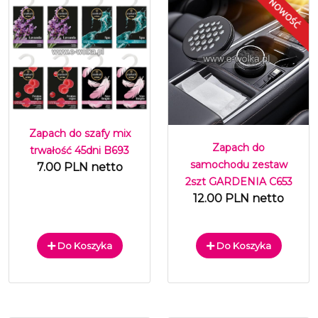
Zapach do szafy mix
Zapach do
trwałość 45dni B693
samochodu zestaw
7.00 PLN netto
2szt GARDENIA C653
12.00 PLN netto
Do Koszyka
Do Koszyka