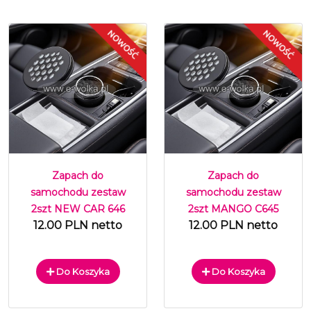
Zapach do
Zapach do
samochodu zestaw
samochodu zestaw
2szt NEW CAR 646
2szt MANGO C645
12.00 PLN netto
12.00 PLN netto
Do Koszyka
Do Koszyka