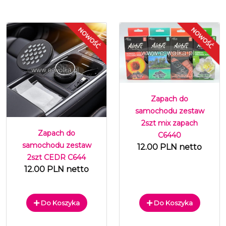
Zapach do
samochodu zestaw
2szt mix zapach
Zapach do
C6440
samochodu zestaw
12.00 PLN netto
2szt CEDR C644
12.00 PLN netto
Do Koszyka
Do Koszyka