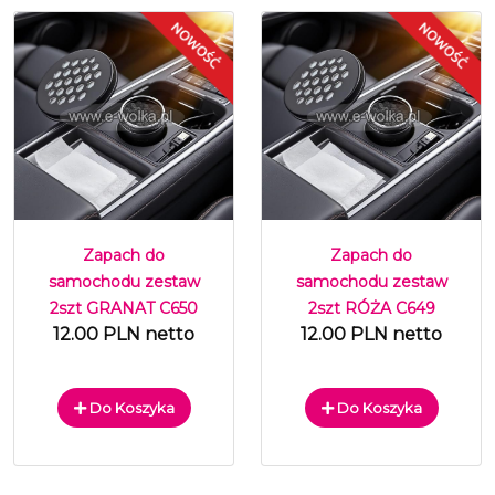
Zapach do
Zapach do
samochodu zestaw
samochodu zestaw
2szt GRANAT C650
2szt RÓŻA C649
12.00 PLN netto
12.00 PLN netto
Do Koszyka
Do Koszyka