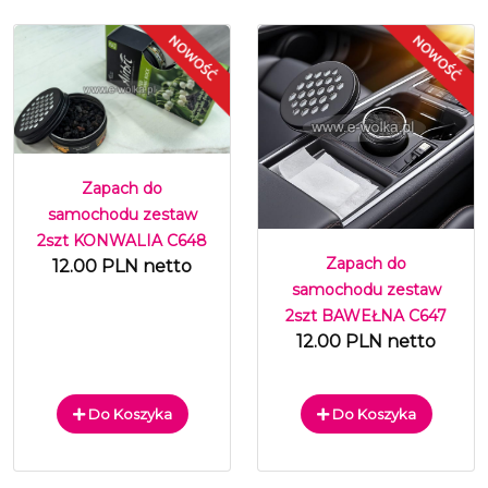
Zapach do
samochodu zestaw
2szt KONWALIA C648
Zapach do
12.00 PLN netto
samochodu zestaw
2szt BAWEŁNA C647
12.00 PLN netto
Do Koszyka
Do Koszyka