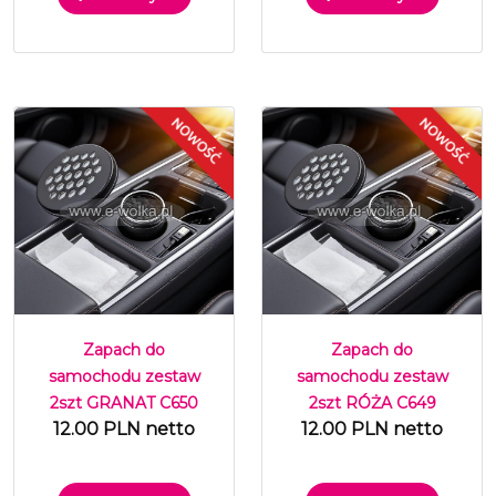
Zapach do
Zapach do
samochodu zestaw
samochodu zestaw
2szt GRANAT C650
2szt RÓŻA C649
12.00 PLN netto
12.00 PLN netto