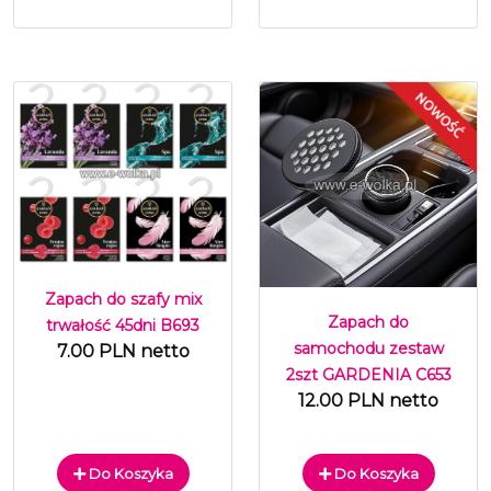
Zapach do szafy mix
Zapach do
trwałość 45dni B693
samochodu zestaw
7.00 PLN netto
2szt GARDENIA C653
12.00 PLN netto
Do Koszyka
Do Koszyka