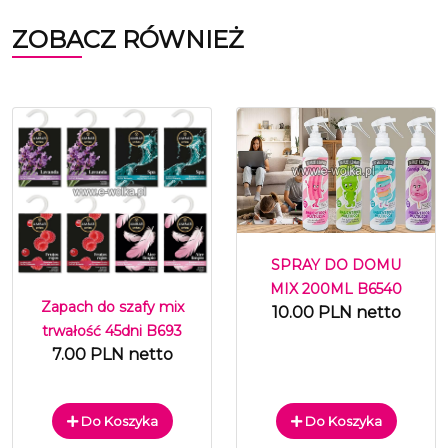
ZOBACZ RÓWNIEŻ
SPRAY DO DOMU
MIX 200ML B6540
Zapach do szafy mix
10.00 PLN netto
trwałość 45dni B693
7.00 PLN netto
Do Koszyka
Do Koszyka