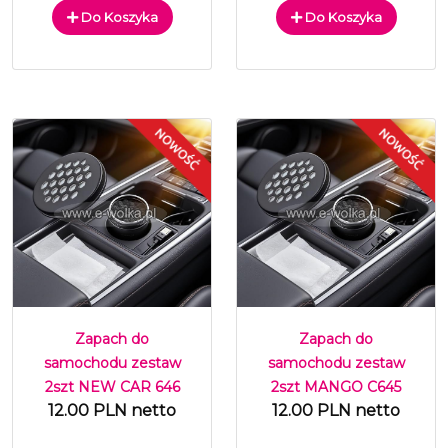
Do Koszyka
Do Koszyka
Zapach do
Zapach do
samochodu zestaw
samochodu zestaw
2szt NEW CAR 646
2szt MANGO C645
12.00 PLN netto
12.00 PLN netto