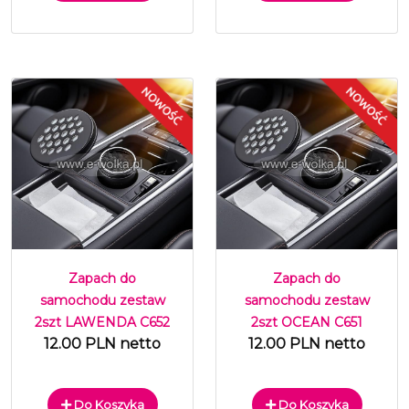
Zapach do
Zapach do
samochodu zestaw
samochodu zestaw
2szt LAWENDA C652
2szt OCEAN C651
12.00 PLN netto
12.00 PLN netto
Do Koszyka
Do Koszyka