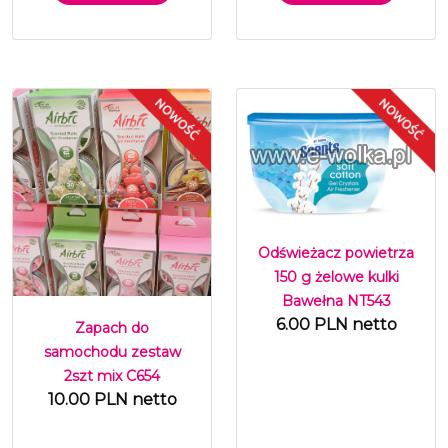
Odświeżacz powietrza
150 g żelowe kulki
Bawełna NT543
6.00 PLN netto
Zapach do
samochodu zestaw
2szt mix C654
10.00 PLN netto