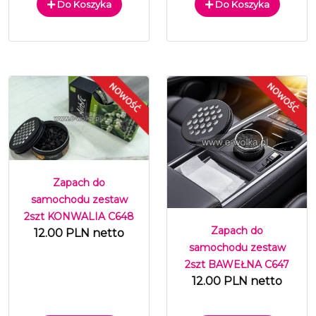
Do Koszyka
Do Koszyka
Zapach do
samochodu zestaw
2szt KONWALIA C648
Zapach do
12.00 PLN netto
samochodu zestaw
2szt BAWEŁNA C647
12.00 PLN netto