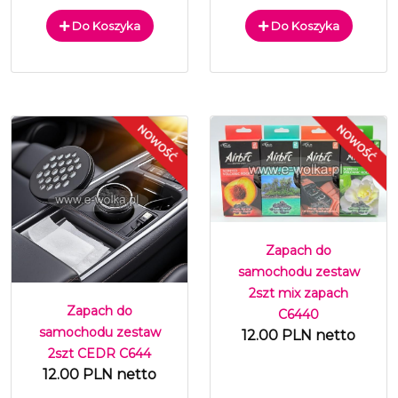
Do Koszyka
Do Koszyka
Zapach do
samochodu zestaw
2szt mix zapach
Zapach do
C6440
samochodu zestaw
12.00 PLN netto
2szt CEDR C644
12.00 PLN netto