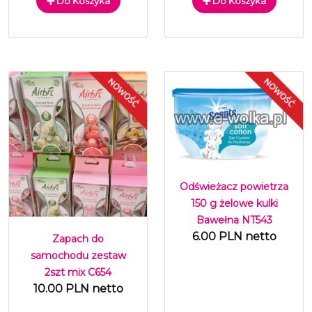
Do Koszyka
Do Koszyka
Odświeżacz powietrza
150 g żelowe kulki
Bawełna NT543
6.00 PLN netto
Zapach do
samochodu zestaw
2szt mix C654
10.00 PLN netto