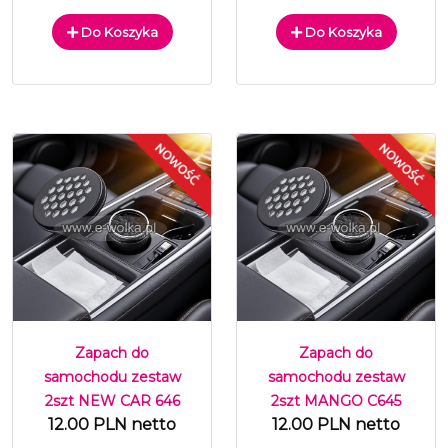
Do Koszyka
Do Koszyka
Zapach do
Zapach do
samochodu zestaw
samochodu zestaw
2szt NEW CAR 646
2szt MANGO C645
12.00 PLN netto
12.00 PLN netto