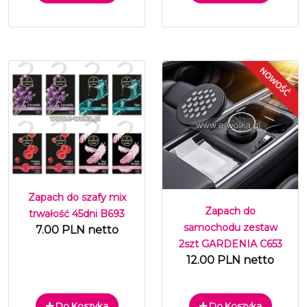
Zapach do szafy mix
Zapach do
trwałość 45dni B693
samochodu zestaw
7.00 PLN netto
2szt GARDENIA C653
12.00 PLN netto
Do Koszyka
Do Koszyka