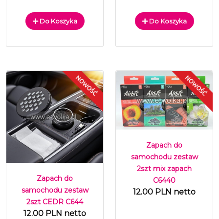
Do Koszyka
Do Koszyka
Zapach do
samochodu zestaw
2szt mix zapach
Zapach do
C6440
samochodu zestaw
12.00 PLN netto
2szt CEDR C644
12.00 PLN netto