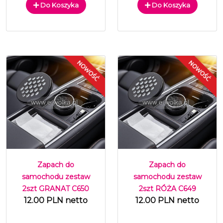
Do Koszyka
Do Koszyka
Zapach do
Zapach do
samochodu zestaw
samochodu zestaw
2szt GRANAT C650
2szt RÓŻA C649
12.00 PLN netto
12.00 PLN netto