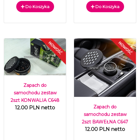
Do Koszyka
Do Koszyka
Zapach do
samochodu zestaw
2szt KONWALIA C648
Zapach do
12.00 PLN netto
samochodu zestaw
2szt BAWEŁNA C647
12.00 PLN netto