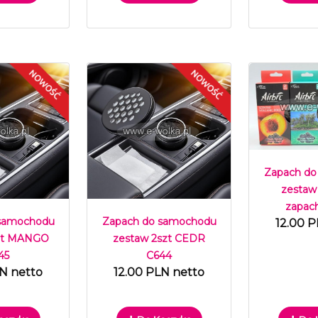
Zapach do
zestaw
zapac
 samochodu
Zapach do samochodu
12.00 P
szt MANGO
zestaw 2szt CEDR
45
C644
LN netto
12.00 PLN netto