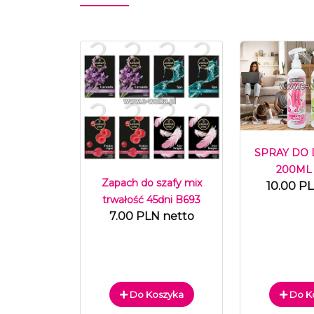
SPRAY DO
200ML
Zapach do szafy mix
10.00 P
trwałość 45dni B693
7.00 PLN netto
Do Koszyka
Do K