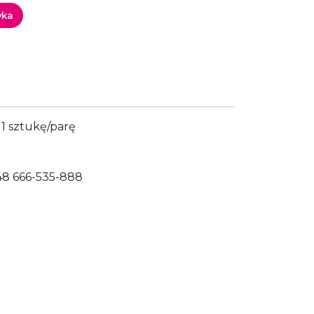
yka
1 sztukę/parę
48 666-535-888