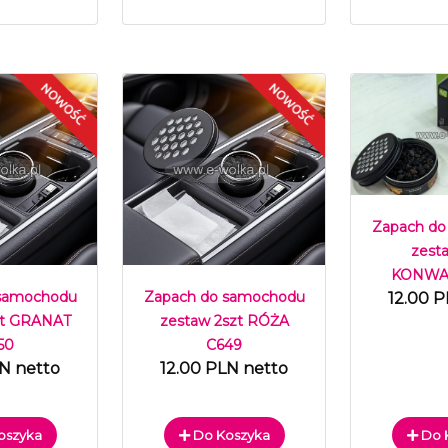
Zapach do
zest
KONWAL
 samochodu
Zapach do samochodu
12.00 P
zt GRANAT
zestaw 2szt RÓŻA
50
C649
LN netto
12.00 PLN netto
oszyka
Do Koszyka
Do 