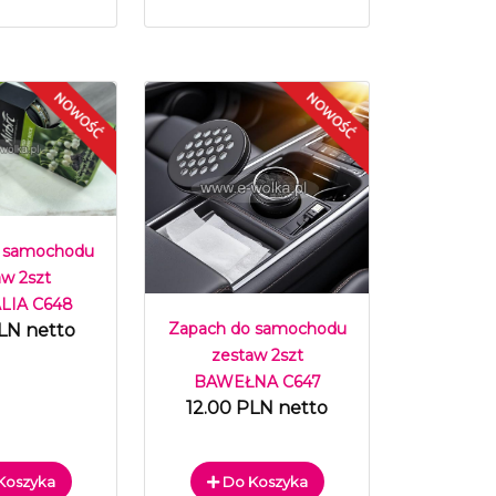
 samochodu
aw 2szt
IA C648
Zapach do samochodu
LN netto
zestaw 2szt
BAWEŁNA C647
12.00 PLN netto
Koszyka
Do Koszyka