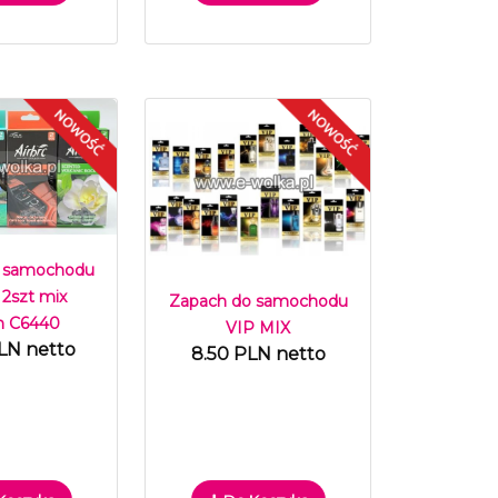
 samochodu
 2szt mix
Zapach do samochodu
h C6440
VIP MIX
LN netto
8.50 PLN netto