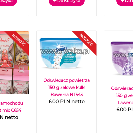
oszyka
Do Koszyka
Do 
Odświeżacz powietrza
150 g żelowe kulki
Odświeżac
Bawełna NT543
150 g że
6.00 PLN netto
Lawend
 samochodu
6.00 P
t mix C654
LN netto