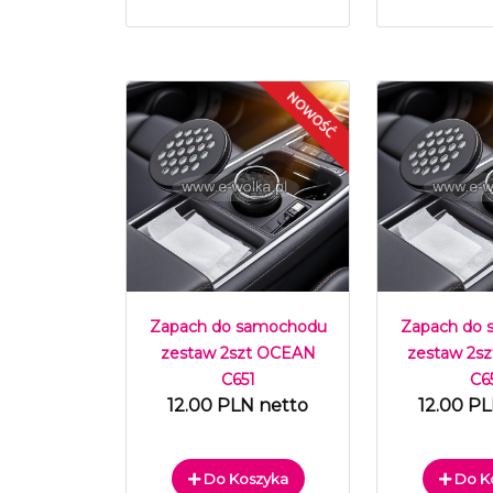
Zapach do samochodu
Zapach do
zestaw 2szt OCEAN
zestaw 2s
C651
C6
12.00 PLN netto
12.00 P
Do Koszyka
Do K