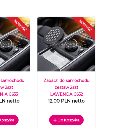
 samochodu
Zapach do samochodu
aw 2szt
zestaw 2szt
IA C653
LAWENDA C652
LN netto
12.00 PLN netto
Koszyka
Do Koszyka