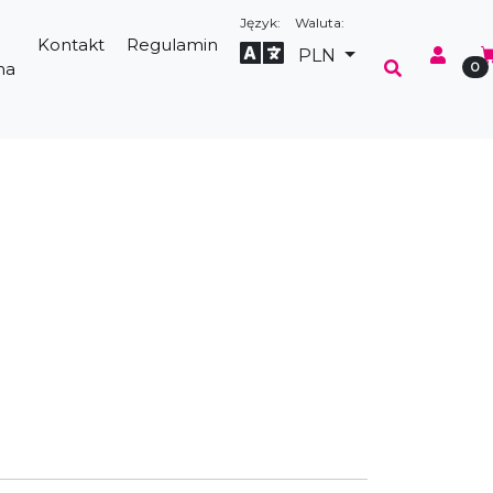
Język:
Waluta:
Kontakt
Regulamin
Select Language
▼
PLN
na
0