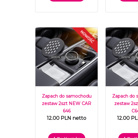
Zapach do samochodu
Zapach do
zestaw 2szt NEW CAR
zestaw 2
646
C6
12.00 PLN netto
12.00 P