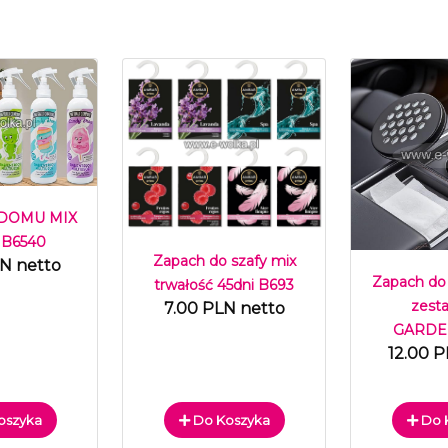
 DOMU MIX
 B6540
Zapach do szafy mix
LN netto
Zapach do
trwałość 45dni B693
zest
7.00 PLN netto
GARDEN
12.00 P
oszyka
Do Koszyka
Do 