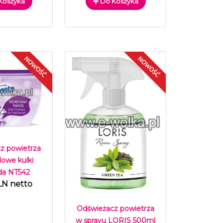
Koszyka
Do Koszyka
z powietrza
lowe kulki
a NT542
LN netto
Odświeżacz powietrza
w sprayu LORIS 500ml