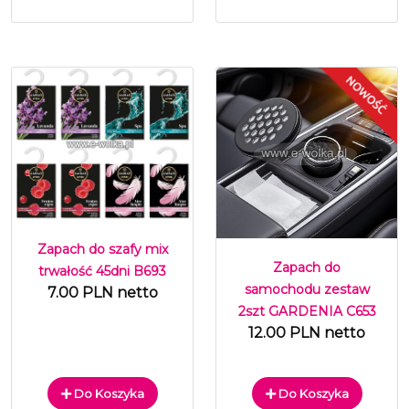
Zapach do szafy mix
Zapach do
trwałość 45dni B693
samochodu zestaw
7.00 PLN netto
2szt GARDENIA C653
12.00 PLN netto
Do Koszyka
Do Koszyka