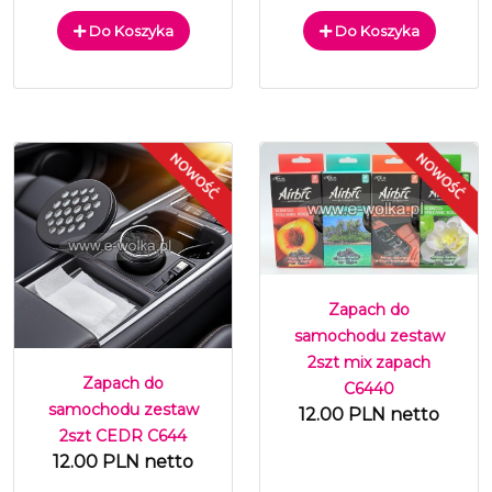
Do Koszyka
Do Koszyka
Zapach do
samochodu zestaw
2szt mix zapach
Zapach do
C6440
samochodu zestaw
12.00 PLN netto
2szt CEDR C644
12.00 PLN netto