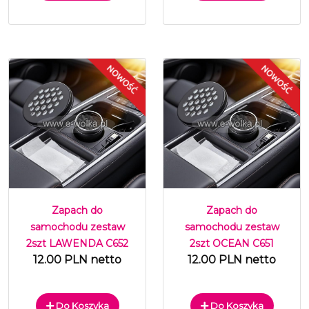
Zapach do
Zapach do
samochodu zestaw
samochodu zestaw
2szt LAWENDA C652
2szt OCEAN C651
12.00 PLN netto
12.00 PLN netto
Do Koszyka
Do Koszyka