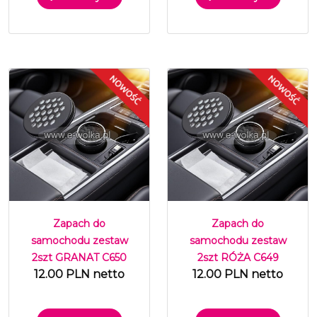
Zapach do
Zapach do
samochodu zestaw
samochodu zestaw
2szt GRANAT C650
2szt RÓŻA C649
12.00 PLN netto
12.00 PLN netto