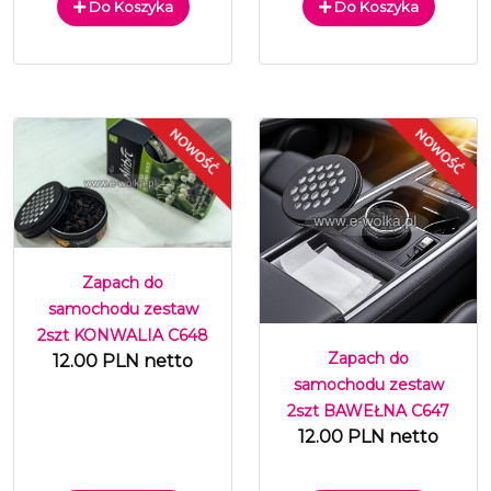
Do Koszyka
Do Koszyka
Zapach do
samochodu zestaw
2szt KONWALIA C648
Zapach do
12.00 PLN netto
samochodu zestaw
2szt BAWEŁNA C647
12.00 PLN netto