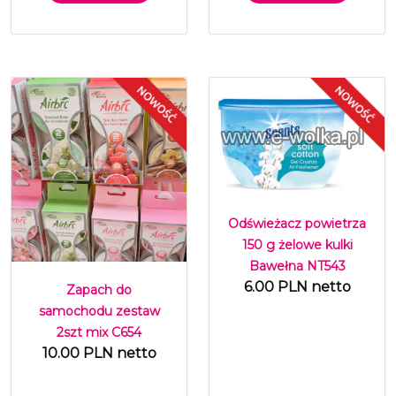
Odświeżacz powietrza
150 g żelowe kulki
Bawełna NT543
6.00 PLN netto
Zapach do
samochodu zestaw
2szt mix C654
10.00 PLN netto