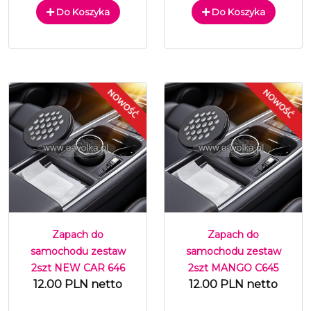
Do Koszyka
Do Koszyka
Zapach do
Zapach do
samochodu zestaw
samochodu zestaw
2szt NEW CAR 646
2szt MANGO C645
12.00 PLN netto
12.00 PLN netto