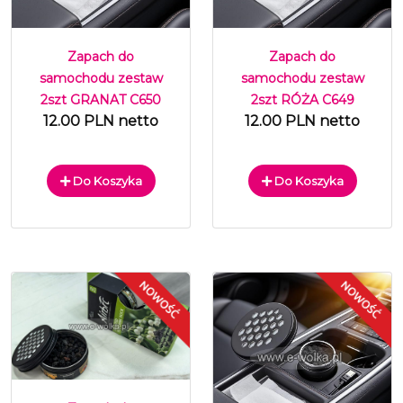
Zapach do
Zapach do
samochodu zestaw
samochodu zestaw
2szt GRANAT C650
2szt RÓŻA C649
12.00 PLN netto
12.00 PLN netto
Do Koszyka
Do Koszyka