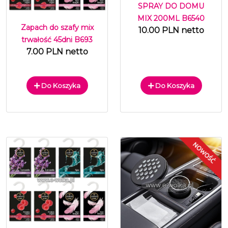
SPRAY DO DOMU
MIX 200ML B6540
Zapach do szafy mix
10.00 PLN netto
trwałość 45dni B693
7.00 PLN netto
Do Koszyka
Do Koszyka