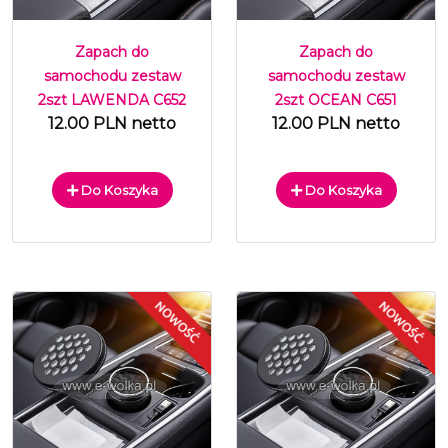
Zapach do
Zapach do
samochodu zestaw
samochodu zestaw
2szt LAWENDA C652
2szt OCEAN C651
12.00 PLN netto
12.00 PLN netto
Do Koszyka
Do Koszyka