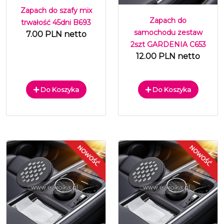
Zapach do szafy mix
Zapach do
trwałość 45dni B693
samochodu zestaw
7.00 PLN netto
2szt GARDENIA C653
12.00 PLN netto
Do Koszyka
Do Koszyka