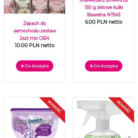
Odświeżacz powietrza
150 g żelowe kulki
Bawełna NT543
6.00 PLN netto
Zapach do
samochodu zestaw
2szt mix C654
10.00 PLN netto
Do Koszyka
Do Koszyka