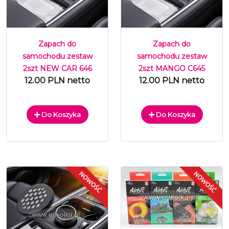
Zapach do
Zapach do
samochodu zestaw
samochodu zestaw
2szt NEW CAR 646
2szt MANGO C645
12.00 PLN netto
12.00 PLN netto
Do Koszyka
Do Koszyka