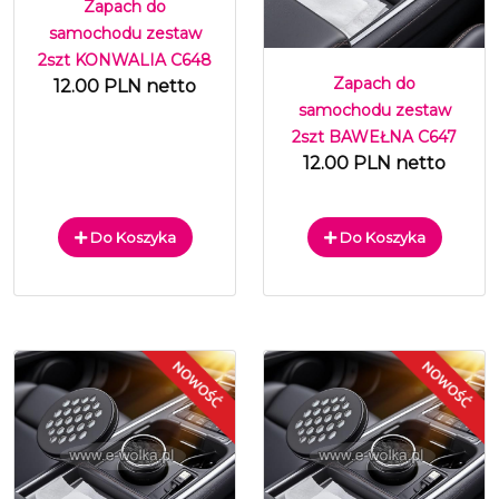
Zapach do
samochodu zestaw
2szt KONWALIA C648
Zapach do
12.00 PLN netto
samochodu zestaw
2szt BAWEŁNA C647
12.00 PLN netto
Do Koszyka
Do Koszyka