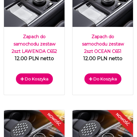
Zapach do
Zapach do
samochodu zestaw
samochodu zestaw
2szt LAWENDA C652
2szt OCEAN C651
12.00 PLN netto
12.00 PLN netto
Do Koszyka
Do Koszyka