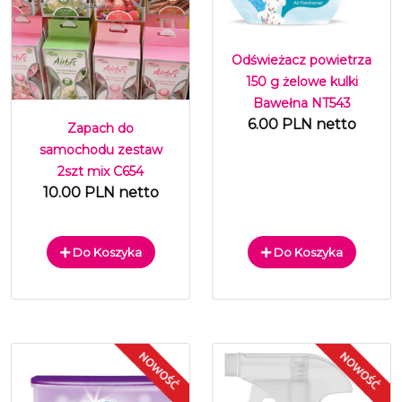
Odświeżacz powietrza
150 g żelowe kulki
Bawełna NT543
6.00 PLN netto
Zapach do
samochodu zestaw
2szt mix C654
10.00 PLN netto
Do Koszyka
Do Koszyka