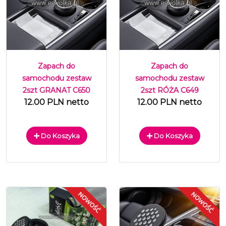
Zapach do
Zapach do
samochodu zestaw
samochodu zestaw
2szt GRANAT C650
2szt RÓŻA C649
12.00 PLN netto
12.00 PLN netto
Do Koszyka
Do Koszyka