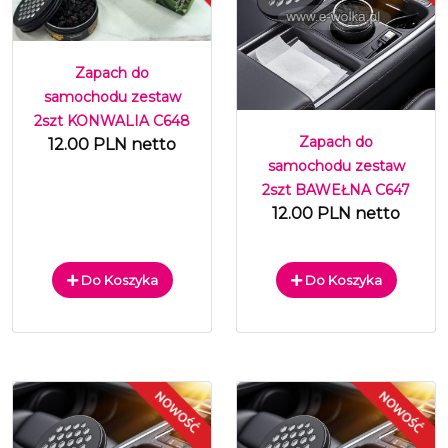
Zapach do
samochodu zestaw
2szt KONWALIA C648
Zapach do
12.00 PLN netto
samochodu zestaw
2szt BAWEŁNA C647
12.00 PLN netto
Do Koszyka
Do Koszyka