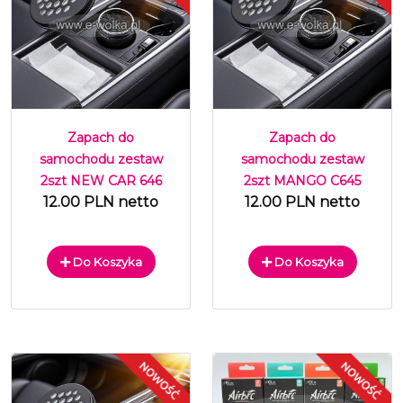
Zapach do
Zapach do
samochodu zestaw
samochodu zestaw
2szt NEW CAR 646
2szt MANGO C645
12.00 PLN netto
12.00 PLN netto
Do Koszyka
Do Koszyka