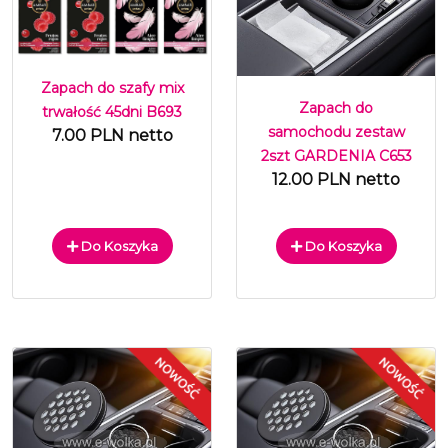
Zapach do szafy mix
Zapach do
trwałość 45dni B693
samochodu zestaw
7.00 PLN netto
2szt GARDENIA C653
12.00 PLN netto
Do Koszyka
Do Koszyka