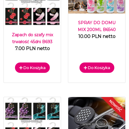
SPRAY DO DOMU
MIX 200ML B6540
Zapach do szafy mix
10.00 PLN netto
trwałość 45dni B693
7.00 PLN netto
Do Koszyka
Do Koszyka